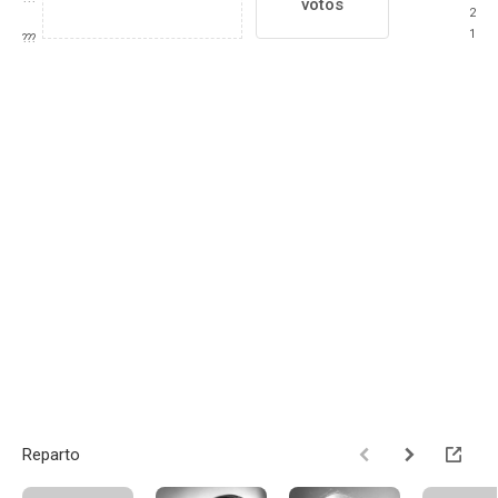
votos
2
1
???
Reparto