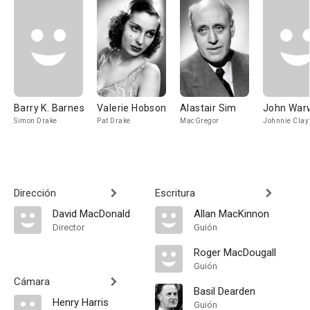
Barry K. Barnes
Valerie Hobson
Alastair Sim
John War
Simon Drake
Pat Drake
MacGregor
Johnnie Clay
Dirección
Escritura
David MacDonald
Allan MacKinnon
Director
Guión
Roger MacDougall
Guión
Cámara
Basil Dearden
Henry Harris
Guión