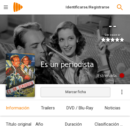
Identificarse/Registrarse
--
Sin valorar
Es un periodista
Estrenada
Marcar ficha
Información
Trailers
DVD / Blu-Ray
Noticias
Título original
Año
Duración
Clasificación por edades