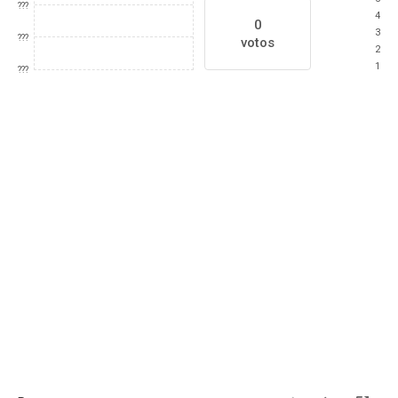
???
4
0
3
???
votos
2
1
???