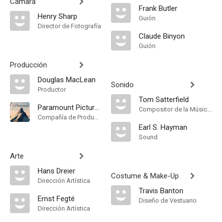
Cámara
Frank Butler
Henry Sharp
Guión
Director de Fotografía
Claude Binyon
Guión
Producción
Douglas MacLean
Sonido
Productor
Tom Satterfield
Paramount Pictures
Compositor de la Música Original
Compañía de Produccion
Earl S. Hayman
Sound
Arte
Hans Dreier
Costume & Make-Up
Dirección Artística
Travis Banton
Ernst Fegté
Diseño de Vestuario
Dirección Artística