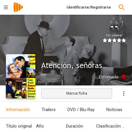
Identificarse/Registrarse
--
Sin valorar
Atención, señoras
Estrenada
Marcar ficha
Información
Trailers
DVD / Blu-Ray
Noticias
Título original
Año
Duración
Clasificación por edades