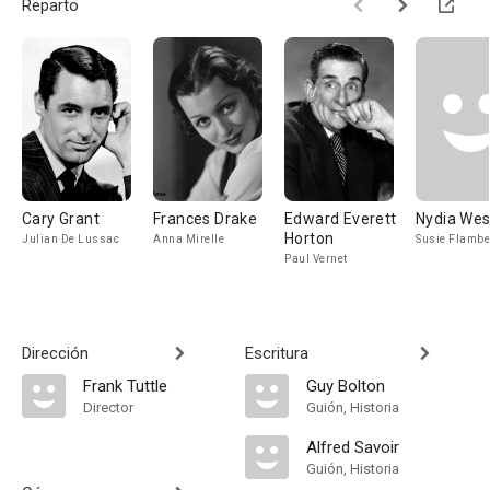
Reparto
Cary Grant
Frances Drake
Edward Everett
Nydia We
Horton
Julian De Lussac
Anna Mirelle
Susie Flambe
Paul Vernet
Dirección
Escritura
Frank Tuttle
Guy Bolton
Director
Guión, Historia
Alfred Savoir
Guión, Historia