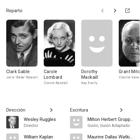
Reparto
Clark Gable
Carole
Dorothy
Grant Mitc
Lombard
Mackaill
Jerry 'Babe' Stewart
Charlie Vane
Connie Randall
Kay Everly
Dirección
Escritura
Wesley Ruggles
Milton Herbert Gropper
Director
Guión, Guión Adaptado
William Kaplan
Maurine Dallas Watkins