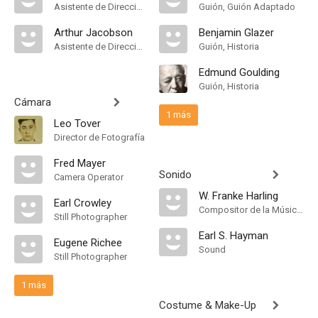
Asistente de Dirección
Guión, Guión Adaptado
Arthur Jacobson
Benjamin Glazer
Asistente de Dirección
Guión, Historia
Edmund Goulding
Guión, Historia
Cámara
1 más
Leo Tover
Director de Fotografía
Fred Mayer
Sonido
Camera Operator
W. Franke Harling
Earl Crowley
Compositor de la Música Original
Still Photographer
Earl S. Hayman
Eugene Richee
Sound
Still Photographer
1 más
Costume & Make-Up