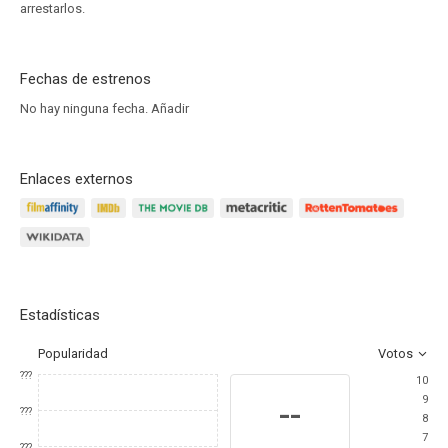
arrestarlos.
Fechas de estrenos
No hay ninguna fecha.
Añadir
Enlaces externos
Estadísticas
Popularidad
Votos
???
10
9
--
???
8
7
???