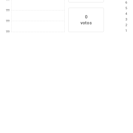
6
5
???
4
0
3
???
votos
2
1
???