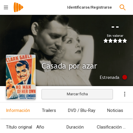
Identificarse/Registrarse
--
Sin valorar
Casada por azar
Estrenada
Marcar ficha
Información
Trailers
DVD / Blu-Ray
Noticias
Título original
Año
Duración
Clasificación por edades