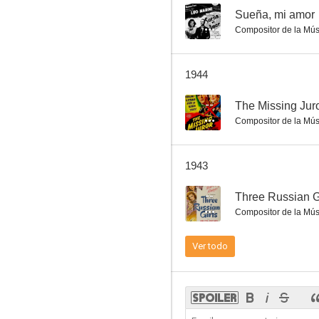
--
Sueña, mi amor
Compositor de la Mús
Serenata nostálgica
1944
4.0
--
The Missing Jur
Compositor de la Mús
1943
--
Three Russian G
Compositor de la Mús
El desfile del amor
Ver todo
--