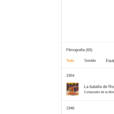
Un ladrón en la alcoba
7.0
Filmografía (65)
Todo
Sonido
Equi
1954
La Venus rubia
6.3
--
La batalla de R
Compositor de la Mús
1946