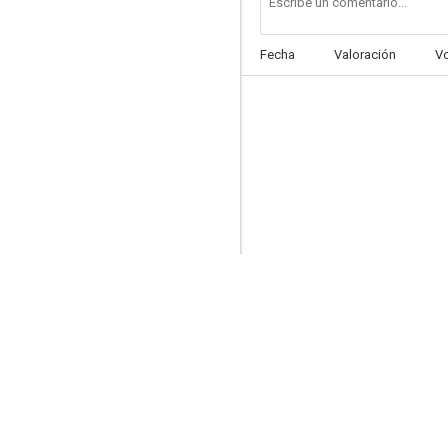
Fecha
Valoración
V
Sueña, mi amor
--
Three Russian Girls
--