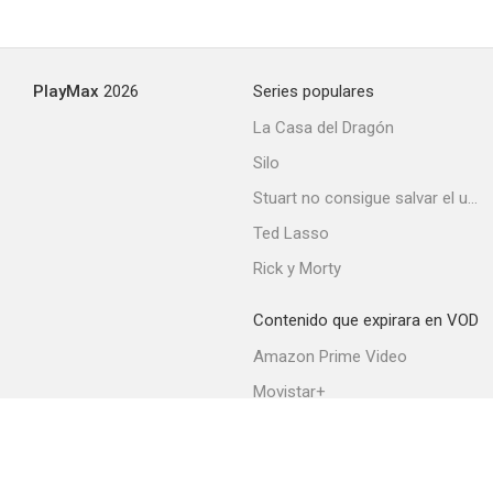
Sweetie
PlayMax
2026
Series populares
--
La Casa del Dragón
Silo
Stuart no consigue salvar el universo
Ted Lasso
Rick y Morty
Contenido que expirara en VOD
The Marriage Playground
Amazon Prime Video
Movistar+
Netflix
Filmin