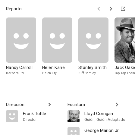
Reparto
Nancy Carroll
Helen Kane
Stanley Smith
Jack Oaki
Barbara Pell
Helen Fry
Biff Bentley
Tap-Tap Tho
Dirección
Escritura
Frank Tuttle
Lloyd Corrigan
Director
Guión, Guión Adaptado
George Marion Jr.