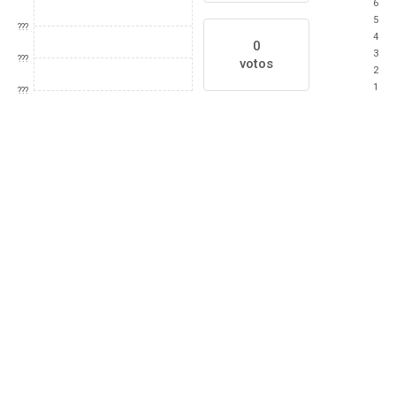
6
5
???
4
0
3
???
votos
2
1
???