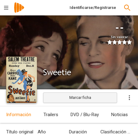
Identificarse/Registrarse
--
Sin valorar
Sweetie
Marcar ficha
Estrenada
Información
Trailers
DVD / Blu-Ray
Noticias
Título original
Año
Duración
Clasificación por edades