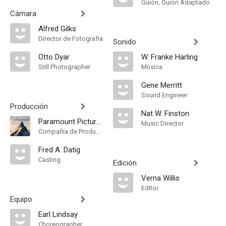
Guión, Guión Adaptado
Cámara
Alfred Gilks
Director de Fotografía
Sonido
Otto Dyar
W. Franke Harling
Still Photographer
Música
Gene Merritt
Sound Engineer
Producción
Nat W. Finston
Paramount Pictures
Music Director
Compañía de Produccion
Fred A. Datig
Casting
Edición
Verna Willis
Editor
Equipo
Earl Lindsay
Choreographer