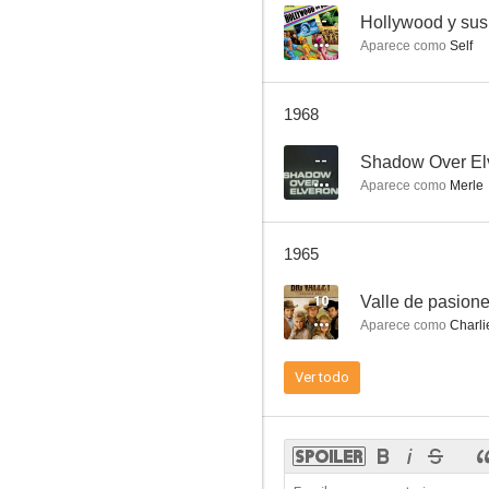
--
Hollywood y sus 
Aparece como
Self
Los defensores
1968
--
--
Shadow Over El
Aparece como
Merle
1965
10
Valle de pasion
Aparece como
Charli
For the Love of Mike
Ver todo
--