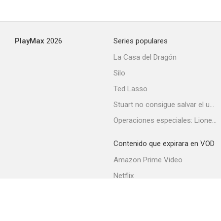
Amores en Hollywood
PlayMax
2026
Series populares
--
La Casa del Dragón
Silo
Ted Lasso
Stuart no consigue salvar el universo
Operaciones especiales: Lioness
Contenido que expirara en VOD
Casa internacional
Amazon Prime Video
--
Netflix
Filmin
Movistar+