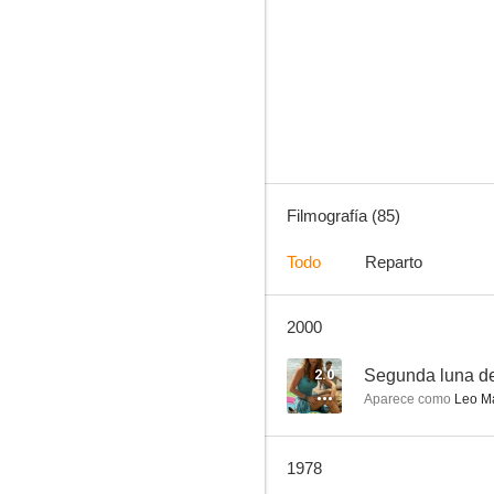
Segunda luna de miel
--
Filmografía (85)
Todo
Reparto
2000
Zafarrancho en la universidad
--
2.0
Segunda luna de
Aparece como
Leo M
1978