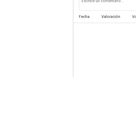
Fecha
Valoración
V
El show de Donna Reed
--
Main Street to Broadway
--