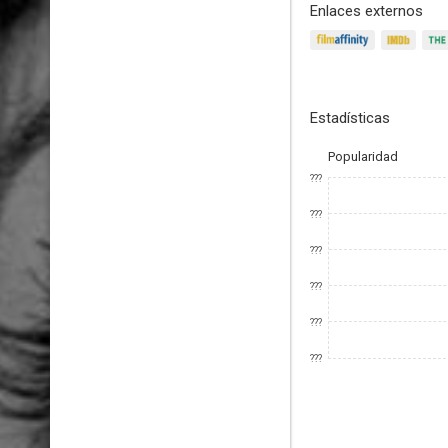
Enlaces externos
Estadísticas
Popularidad
???
???
???
???
???
???