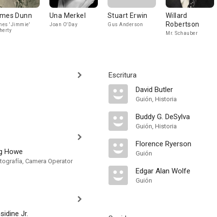
mes Dunn
Una Merkel
Stuart Erwin
Willard
Robertson
es 'Jimmie'
Joan O'Day
Gus Anderson
herty
Mr. Schauber
Escritura
David Butler
Guión, Historia
Buddy G. DeSylva
Guión, Historia
Florence Ryerson
g Howe
Guión
otografía, Camera Operator
Edgar Alan Wolfe
Guión
idine Jr.