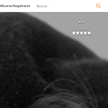
tificarse/Registrarse
--
Sin valorar