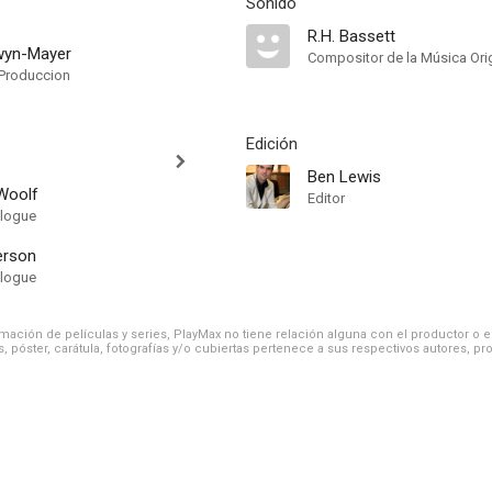
Sonido
R.H. Bassett
wyn-Mayer
Compositor de la Música Orig
Produccion
Edición
Ben Lewis
 Woolf
Editor
alogue
erson
alogue
ación de películas y series, PlayMax no tiene relación alguna con el productor o el d
, póster, carátula, fotografías y/o cubiertas pertenece a sus respectivos autores, pr