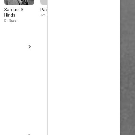
Samuel S.
Paul Page
Muriel Evans
Kate Price
Hinds
Joe Lacy
Helen, Schauber's
Mrs. Kelly, the
Secretary
Landlady
Dr. Spear