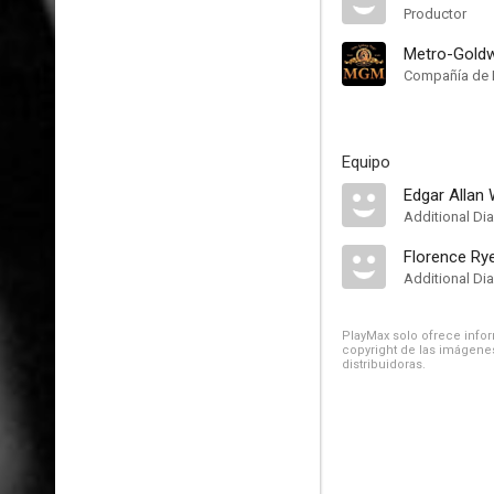
Productor
Metro-Gold
Compañía de 
Equipo
Edgar Allan
Additional Di
Florence Ry
Additional Di
PlayMax solo ofrece inform
copyright de las imágenes
distribuidoras.