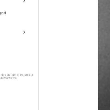
inal
irector de la película. El
oductoras y/o