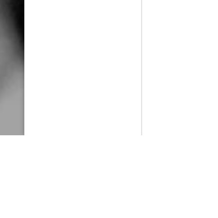
PlayMax
2026
Series populares
La Casa del Dragón
Silo
Ted Lasso