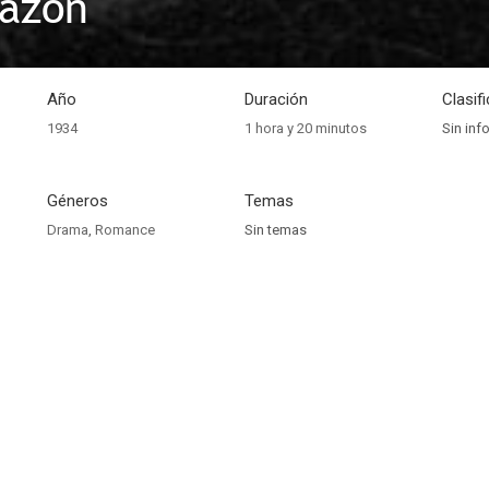
razón
Año
Duración
Clasif
1934
1 hora y 20 minutos
Sin inf
Géneros
Temas
Drama
,
Romance
Sin temas