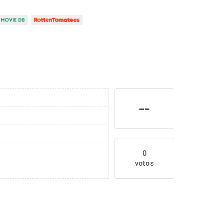
--
0
votos