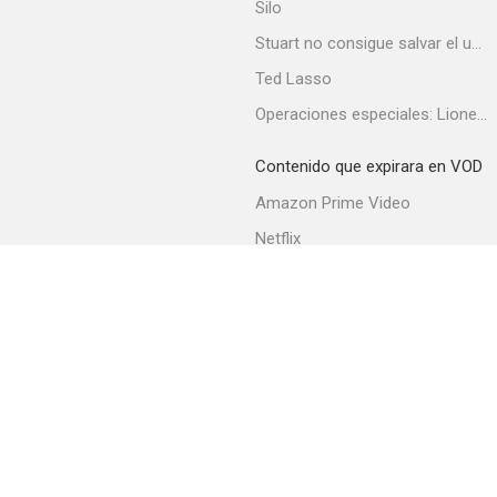
Silo
Stuart no consigue salvar el universo
Ted Lasso
Heat Lightning
Operaciones especiales: Lioness
--
Contenido que expirara en VOD
Amazon Prime Video
Netflix
Filmin
Movistar+
Movistar+ Fibra
Gente de arriba
--