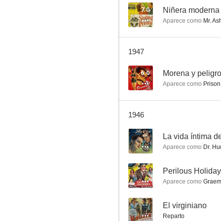
7.0
Niñera moderna
Aparece como
Mr. Ash
Unión Pacífico
1947
6.0
6.0
Morena y peligr
Aparece como
Prison
1946
--
La vida íntima de
Aparece como
Dr. Hu
Si yo tuviera un millón
--
Perilous Holiday
--
Aparece como
Grae
--
El virginiano
Reparto