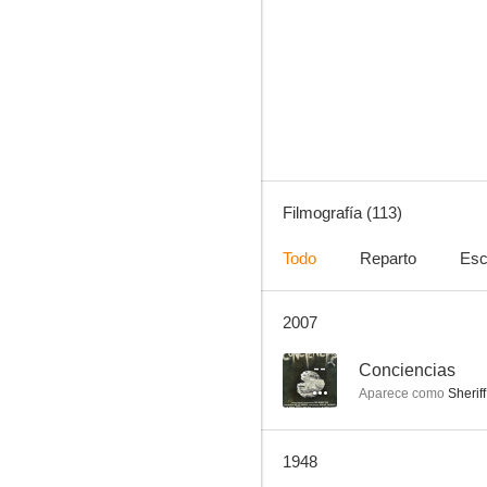
El bombardero heroico
7.0
Filmografía (113)
Todo
Reparto
Esc
2007
Incidente en Ox-Bow
6.0
--
Conciencias
Aparece como
Sheriff
1948