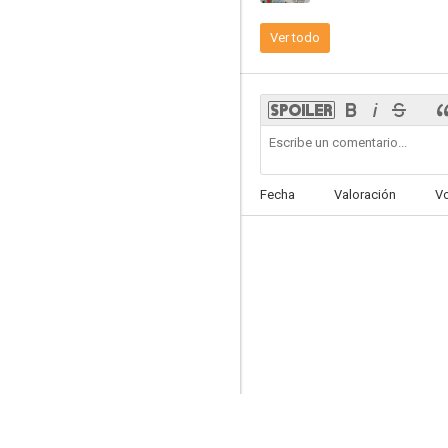
Ver todo
Conciencias
--
Fecha
Valoración
V
La vida íntima de Julia Norris
--