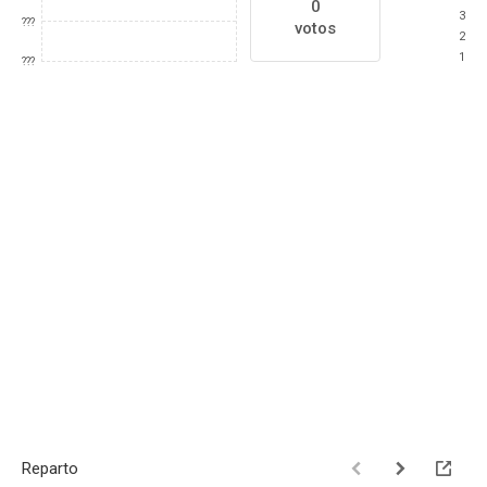
0
3
???
votos
2
1
???
Reparto