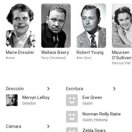
Marie Dressler
Wallace Beery
Robert Young
Maureen
O'Sullivan
Annie
Terry (Husband)
Alec (Son)
Patricia 'Pat'
Dirección
Escritura
Mervyn LeRoy
Eve Green
Director
Guión
Norman Reilly Raine
Guión, Historia
Cámara
Zelda Sears