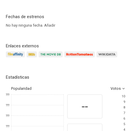
Fechas de estrenos
No hay ninguna fecha.
Añadir
Enlaces externos
Estadísticas
Popularidad
Votos
???
10
9
--
???
8
7
???
6
5
???
4