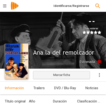
Identificarse/Registrarse
--
Sin valorar
Ana la del remolcador
Estrenada
Marcar ficha
Información
Trailers
DVD / Blu-Ray
Noticias
Título original
Año
Duración
Clasificación por edades