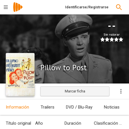
Identificarse/Registrarse
--
Sin valorar
Pillow to Post
Marcar ficha
Estrenada
Información
Trailers
DVD / Blu-Ray
Noticias
Título original
Año
Duración
Clasificación por edades