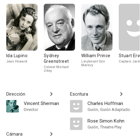
Ida Lupino
Sydney
William Prince
Stuart Er
Greenstreet
Jean Howard
Lieutenant Don
Captain Jack
Mallory
Colonel Michael
Otley
Dirección
Escritura
Vincent Sherman
Charles Hoffman
Director
Guión, Guión Adaptado
Rose Simon Kohn
Guión, Theatre Play
Cámara