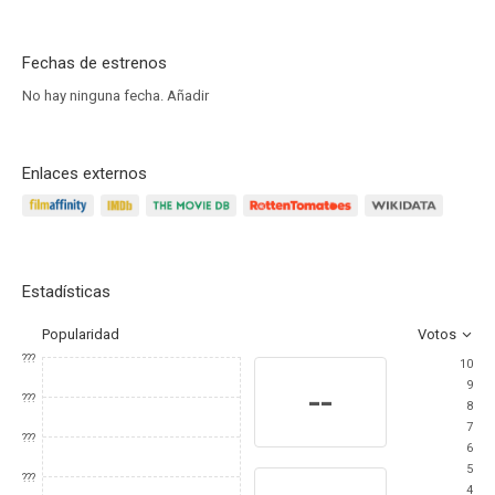
Fechas de estrenos
No hay ninguna fecha.
Añadir
Enlaces externos
Estadísticas
Popularidad
Votos
???
10
9
--
???
8
7
???
6
5
???
4