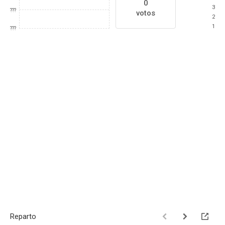
0
3
???
votos
2
1
???
Reparto