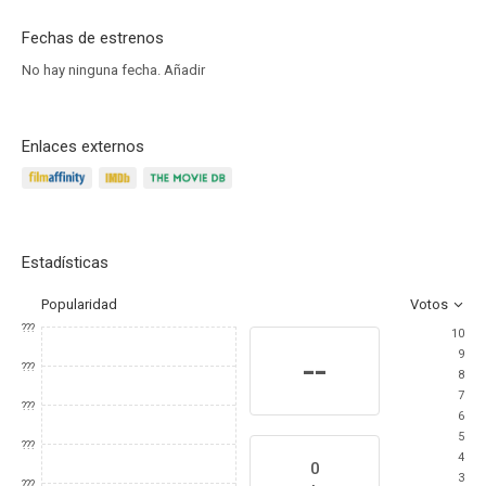
Fechas de estrenos
No hay ninguna fecha.
Añadir
Enlaces externos
Estadísticas
Popularidad
Votos
???
10
9
--
???
8
7
???
6
5
???
4
0
3
???