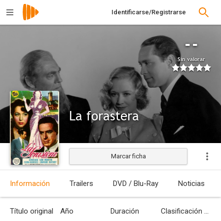
Identificarse/Registrarse
--
Sin valorar
La forastera
Marcar ficha
Información
Trailers
DVD / Blu-Ray
Noticias
Título original
Año
Duración
Clasificación por edades