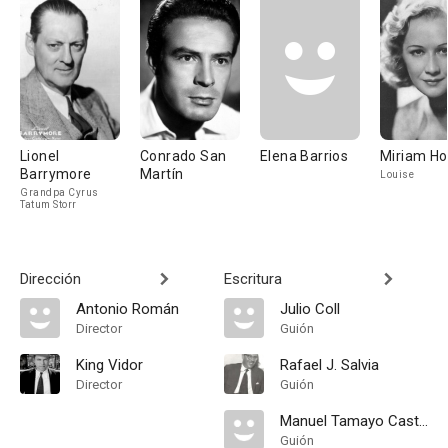
Lionel
Conrado San
Elena Barrios
Miriam Ho
Barrymore
Martín
Louise
Grandpa Cyrus
Tatum Storr
Dirección
Escritura
Antonio Román
Julio Coll
Director
Guión
King Vidor
Rafael J. Salvia
Director
Guión
Manuel Tamayo Castro
Guión