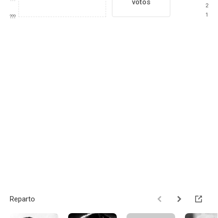
votos
2
1
???
Reparto