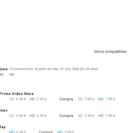
Sitios compatibles
time
Próximamente. A partir del Mar, 01 Sep 2026 (En 26 días)
ón:
HD
rime Video Store
SD
3.99 €
HD
3.99 €
Compra:
SD
7.99 €
HD
7.99 €
unes
SD
3.99 €
HD
3.99 €
Compra:
SD
7.99 €
HD
7.99 €
lay
HD
3.99 €
Compra:
HD
7.99 €