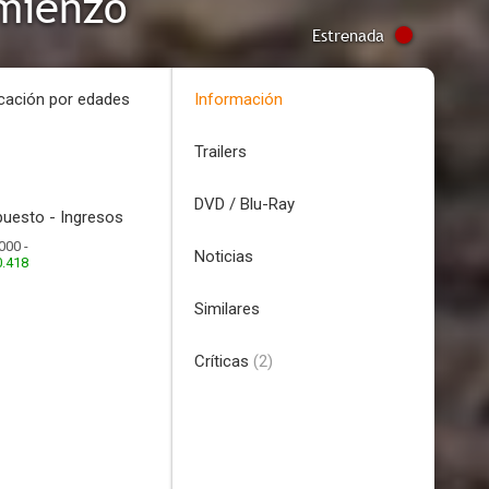
omienzo
Estrenada
icación por edades
Información
Trailers
DVD / Blu-Ray
uesto - Ingresos
000 -
Noticias
0.418
Similares
Críticas
(2)