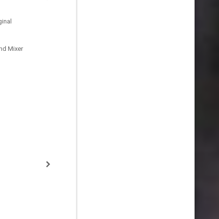
inal
nd Mixer