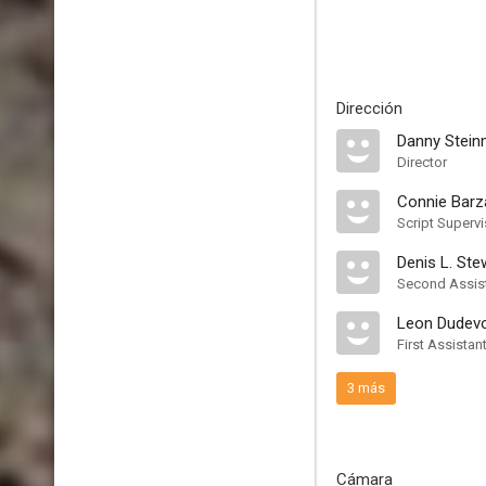
Dirección
Danny Stei
Director
Connie Barz
Script Supervi
Denis L. Ste
Second Assist
Leon Dudevo
First Assistan
3 más
Cámara