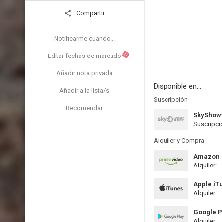
Compartir
Notificarme cuando...
N
Editar fechas de marcado
Añadir nota privada
Disponible en...
Añadir a la lista/s
Suscripción
Recomendar
SkyShow
Suscripci
Alquiler y Compra
Amazon P
Alquiler:
Apple iT
Alquiler:
Google P
Alquiler: