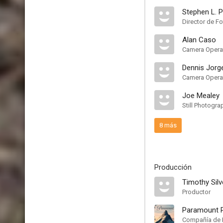
Stephen L. 
Director de Fo
Alan Caso
Camera Operat
Dennis Jorg
Camera Operat
Joe Mealey
Still Photogra
8 más
Producción
Timothy Silv
Productor
Paramount P
Compañía de 