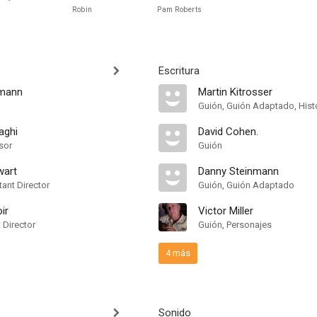
Robin
Pam Roberts
Escritura
nmann
Martin Kitrosser
Guión, Guión Adaptado, Hist
aghi
David Cohen.
sor
Guión
wart
Danny Steinmann
ant Director
Guión, Guión Adaptado
ir
Victor Miller
t Director
Guión, Personajes
4 más
Sonido