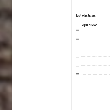
Estadísticas
Popularidad
???
???
???
???
???
???