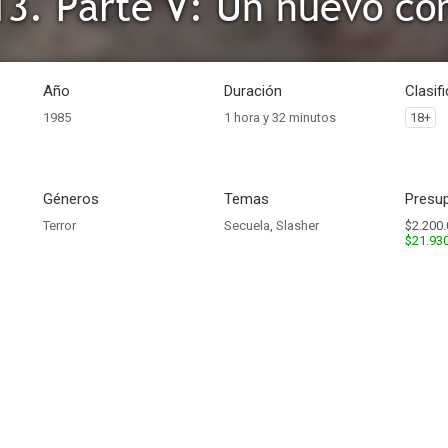
13. Parte V: Un nuevo c
Año
Duración
Clasif
1985
1 hora y 32 minutos
18+
Géneros
Temas
Presup
Terror
Secuela
,
Slasher
$2.200.
$21.93