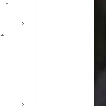
Tina
oria