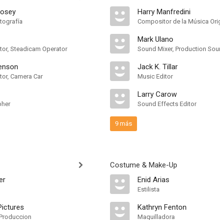
Posey
Harry Manfredini
tografía
Compositor de la Música Orig
Mark Ulano
or, Steadicam Operator
Sound Mixer, Production Sou
enson
Jack K. Tillar
or, Camera Car
Music Editor
Larry Carow
pher
Sound Effects Editor
9 más
Costume & Make-Up
er
Enid Arias
Estilista
ictures
Kathryn Fenton
Produccion
Maquilladora