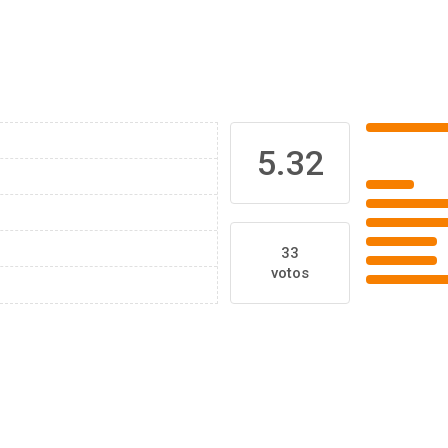
5.32
33
votos