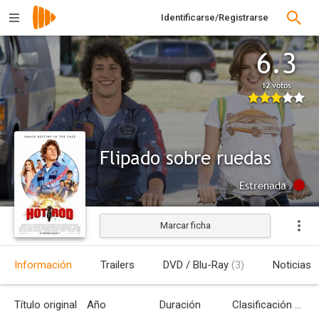
Identificarse/Registrarse
6.3
12 votos
Flipado sobre ruedas
Estrenada
Marcar ficha
Información
Trailers
DVD / Blu-Ray
(3)
Noticias
Título original
Año
Duración
Clasificación por edades