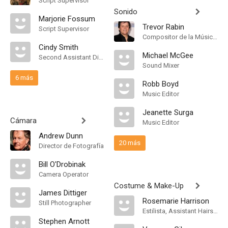
Script Supervisor
Sonido
Marjorie Fossum
Trevor Rabin
Script Supervisor
Compositor de la Música Original
Cindy Smith
Michael McGee
Second Assistant Director
Sound Mixer
6 más
Robb Boyd
Music Editor
Jeanette Surga
Cámara
Music Editor
Andrew Dunn
20 más
Director de Fotografía
Bill O'Drobinak
Camera Operator
Costume & Make-Up
James Dittiger
Rosemarie Harrison
Still Photographer
Estilista, Assistant Hairstylist
Stephen Arnott