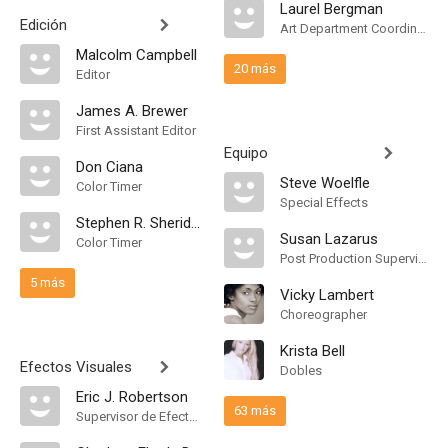
Laurel Bergman
Edición
Art Department Coordinator
Malcolm Campbell
20 más
Editor
James A. Brewer
First Assistant Editor
Equipo
Don Ciana
Steve Woelfle
Color Timer
Special Effects
Stephen R. Sheridan
Susan Lazarus
Color Timer
Post Production Supervisor
5 más
Vicky Lambert
Choreographer
Krista Bell
Efectos Visuales
Dobles
Eric J. Robertson
63 más
Supervisor de Efectos Visuales