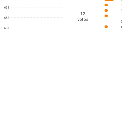
5
631
4
12
3
632
votos
2
1
633