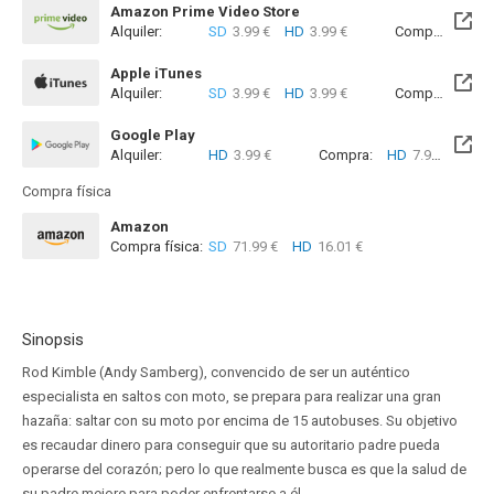
Amazon Prime Video Store
Alquiler:
SD
3.99 €
HD
3.99 €
Compra:
SD
4
Apple iTunes
Alquiler:
SD
3.99 €
HD
3.99 €
Compra:
SD
7
Google Play
Alquiler:
HD
3.99 €
Compra:
HD
7.99 €
Compra física
Amazon
Compra física:
SD
71.99 €
HD
16.01 €
Sinopsis
Rod Kimble (Andy Samberg), convencido de ser un auténtico
especialista en saltos con moto, se prepara para realizar una gran
hazaña: saltar con su moto por encima de 15 autobuses. Su objetivo
es recaudar dinero para conseguir que su autoritario padre pueda
operarse del corazón; pero lo que realmente busca es que la salud de
su padre mejore para poder enfrentarse a él.