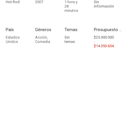
Hot Rod
2007
1 hora y
Sin
28
información
minutos
País
Géneros
Temas
Presupuesto - Ingresos
Estados
Acción
,
Sin
$25.000.000
Unidos
Comedia
temas
-
$14.353.654