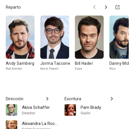
Reparto
Andy Samberg
Jorma Taccone
Bill Hader
Danny Mc
Rod Kimble
Kevin Powell
Dave
Rico
Dirección
Escritura
Akiva Schaffer
Pam Brady
Director
Guión
Alexandra La Roche