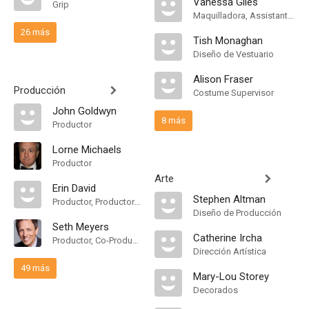
Vanessa Giles
Grip
Maquilladora, Assistant Makeup Artist
26 más
Tish Monaghan
Diseño de Vestuario
Alison Fraser
Producción
Costume Supervisor
John Goldwyn
8 más
Productor
Lorne Michaels
Productor
Arte
Erin David
Stephen Altman
Productor, Productor Asociado
Diseño de Producción
Seth Meyers
Catherine Ircha
Productor, Co-Productor
Dirección Artística
49 más
Mary-Lou Storey
Decorados