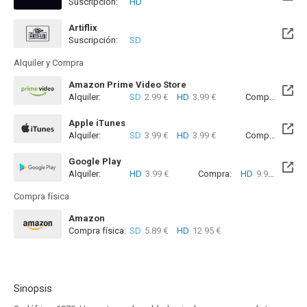
Suscripción:
HD
Disponible hasta el Mié, 31 Dic 2031 (Quedan 5 años)
Artiflix
Suscripción:
SD
Alquiler y Compra
Amazon Prime Video Store
Alquiler:
SD
2.99 €
HD
3.99 €
Compra:
SD
7
Apple iTunes
Alquiler:
SD
3.99 €
HD
3.99 €
Compra:
SD
7
Google Play
Alquiler:
HD
3.99 €
Compra:
HD
9.99 €
Compra física
Amazon
Compra física:
SD
5.89 €
HD
12.95 €
Sinopsis