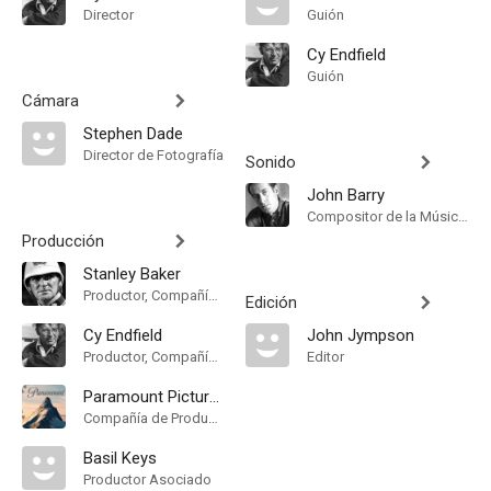
Director
Guión
Cy Endfield
Guión
Cámara
Stephen Dade
Director de Fotografía
Sonido
John Barry
Compositor de la Música Original
Producción
Stanley Baker
Productor, Compañía de Produccion
Edición
Cy Endfield
John Jympson
Productor, Compañía de Produccion
Editor
Paramount Pictures
Compañía de Produccion
Basil Keys
Productor Asociado