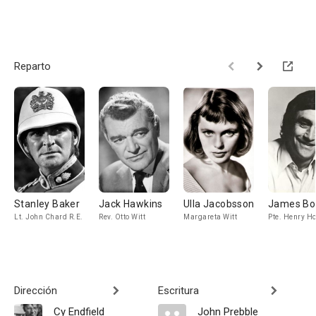
Reparto
Stanley Baker
Jack Hawkins
Ulla Jacobsson
James Bo
Lt. John Chard R.E.
Rev. Otto Witt
Margareta Witt
Pte. Henry H
Dirección
Escritura
Cy Endfield
John Prebble