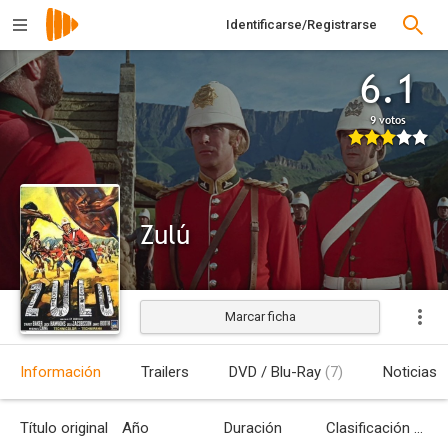
Identificarse/Registrarse
6.1
9 votos
Zulú
Marcar ficha
Estrenada
Información
Trailers
DVD / Blu-Ray
(7)
Noticias
Título original
Año
Duración
Clasificación por edades