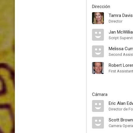
Dirección
Tamra Davis
Director
Jan McWilli
Script Supervi
Melissa Cu
Second Assist
Robert Lore
First Assistan
Cámara
Eric Alan E
Director de Fo
Scott Brown
Camera Opera