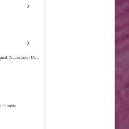
Compositor de la Música Original, Orquestador, Musician
de Sonido