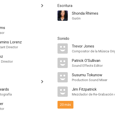
Escritura
Shonda Rhimes
Guión
ams
sor
Sonido
mmins Lorenz
Trevor Jones
ant Director
nz
Patrick O'Sullivan
t Director
Sound Effects Editor
Susumu Tokunow
Production Sound Mixer
dwards
Jim Fitzpatrick
tografía
Mezclador de Re-Grabación 
er
20 más
tor