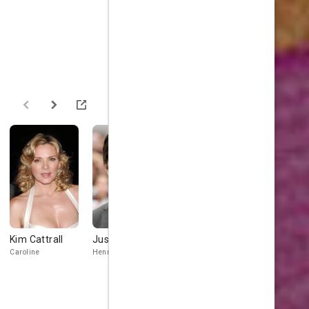
Kim Cattrall
Justin Long
Beverly
Bahni Turp
Johnson
Caroline
Henry
Ms. Jenson
Kit's Mom