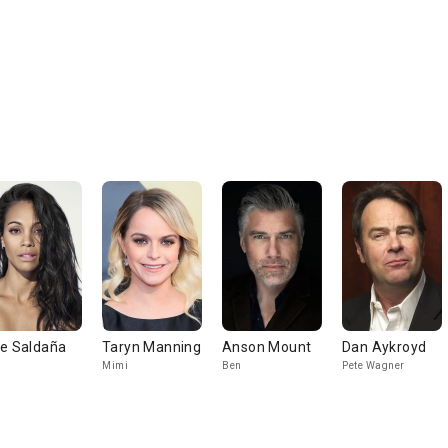
e Saldaña
Taryn Manning
Anson Mount
Dan Aykroyd
Mimi
Ben
Pete Wagner