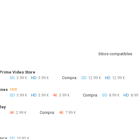
Sitios compatibles
rime Video Store
SD
3.99 €
HD
3.99 €
Compra:
SD
12.99 €
HD
12.99 €
unes
HDR
SD
3.99 €
HD
3.99 €
4K
3.99 €
Compra:
SD
8.99 €
HD
8.99
lay
4K
2.99 €
Compra:
4K
7.99 €
sica:
SD
10.83 €