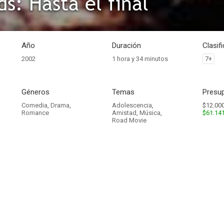
s: Hasta el final
Año
Duración
Clasif
2002
1 hora y 34 minutos
7+
Géneros
Temas
Presup
Comedia
,
Drama
,
Adolescencia
,
$12.000
Romance
Amistad
,
Música
,
$61.14
Road Movie