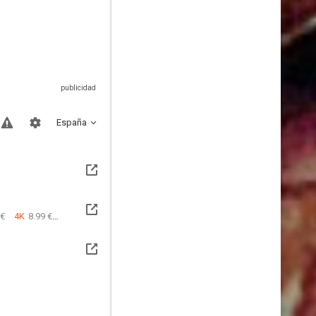
España
 €
4K
8.99 €