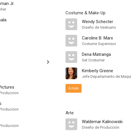
eman Jr.
pher
Costume & Make-Up
ala
Wendy Schecter
Diseño de Vestuario
Caroline B. Marx
Costume Supervisor
Dena Matranga
Set Costumer
Kimberly Greene
Jefe Departamento de Maquil
ictures
6 más
Produccion
s
Produccion
Arte
Waldemar Kalinowski
Produccion
Diseño de Producción