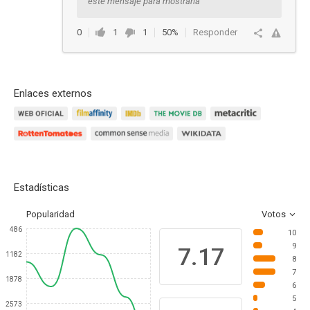
este mensaje para mostrarla
0
1
1
50%
Responder
Enlaces externos
Estadísticas
Popularidad
Votos
486
10
9
7.17
1182
8
7
1878
6
5
2573