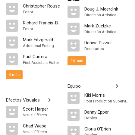
Christopher Rouse
Doug J. Meerdink
Editor
Dirección Artística
Richard Francis-Bruce
Mark Zuelzke
Editor
Dirección Artística
Mark Fitzgerald
Denise Pizzini
Additional Editing
Decorados
Paul Carrera
16 más
First Assistant Editor
5 más
Equipo
Kiki Morris
Efectos Visuales
Post Production Supervisor
Scott Harper
Danny Epper
Visual Effects
Dobles
Chad Wiebe
Gloria O'Brien
Visual Effects
Dobles