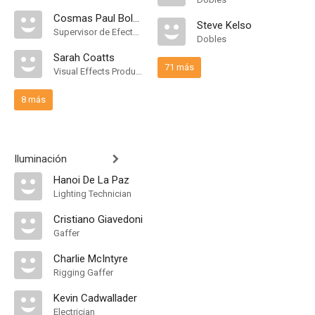
Cosmas Paul Bolger Jr.
Steve Kelso
Supervisor de Efectos Visuales
Dobles
Sarah Coatts
71 más
Visual Effects Producer
8 más
Iluminación
Hanoi De La Paz
Lighting Technician
Cristiano Giavedoni
Gaffer
Charlie McIntyre
Rigging Gaffer
Kevin Cadwallader
Electrician