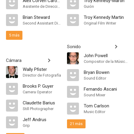
Alex Corven Caronia
Troy Kennedy-Martin
Asistente de Dirección
Guión
Brian Steward
Troy Kennedy Martin
Second Assistant Director
Original Film Writer
5 más
Sonido
John Powell
Cámara
Compositor de la Música Original
Wally Pfister
Bryan Bowen
Director de Fotografía
Sound Editor
Brooks P. Guyer
Fernando Ascani
Camera Operator
Sound Mixer
Claudette Barius
Tom Carlson
Still Photographer
Music Editor
Jeff Andrus
21 más
Grip