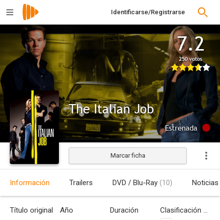
Identificarse/Registrarse
7.2
250 votos
The Italian Job
Estrenada
Marcar ficha
Información
Trailers
DVD / Blu-Ray
(10)
Noticias
Título original
Año
Duración
Clasificación por edades