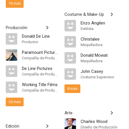
16 más
Costume & Make-Up
Enzo Angileri
Producción
Estilista
Donald De Line
Christalee
Productor
Maquilladora
Paramount Pictures
Donald Mowat
Compañía de Produccion
Maquilladora
De Line Pictures
John Casey
Compañía de Produccion
Costume Supervisor
Working Title Films
8 más
Compañía de Produccion
35 más
Arte
Charles Wood
Edición
Diseño de Producción