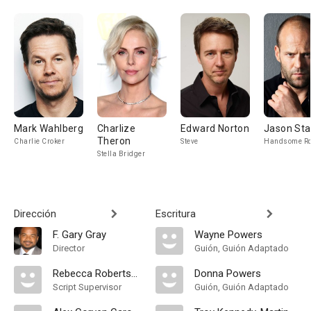
Mark Wahlberg
Charlize
Edward Norton
Jason St
Theron
Charlie Croker
Steve
Handsome R
Stella Bridger
Dirección
Escritura
F. Gary Gray
Wayne Powers
Director
Guión, Guión Adaptado
Rebecca Robertson
Donna Powers
Script Supervisor
Guión, Guión Adaptado