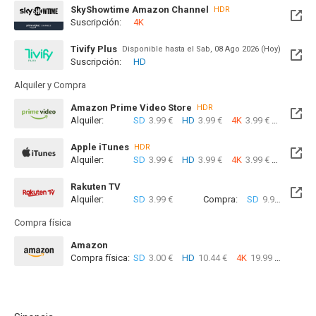
SkyShowtime Amazon Channel
HDR
Suscripción:
4K
Tivify Plus
Disponible hasta el Sab, 08 Ago 2026 (Hoy)
Suscripción:
HD
Alquiler y Compra
Amazon Prime Video Store
HDR
Alquiler:
SD
3.99 €
HD
3.99 €
4K
3.99 €
Com
Apple iTunes
HDR
Alquiler:
SD
3.99 €
HD
3.99 €
4K
3.99 €
Com
Rakuten TV
Alquiler:
SD
3.99 €
Compra:
SD
9.99 €
Compra física
Amazon
Compra física:
SD
3.00 €
HD
10.44 €
4K
19.99 €