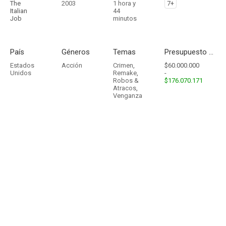
The
2003
1 hora y
7+
Italian
44
Job
minutos
País
Géneros
Temas
Presupuesto - Ingresos
Estados
Acción
Crimen
,
$60.000.000
Unidos
Remake
,
-
Robos &
$176.070.171
Atracos
,
Venganza