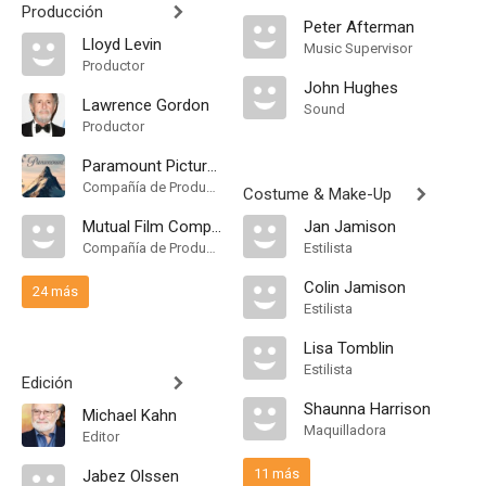
Producción
Peter Afterman
Lloyd Levin
Music Supervisor
Productor
John Hughes
Lawrence Gordon
Sound
Productor
Paramount Pictures
Compañía de Produccion
Costume & Make-Up
Mutual Film Company
Jan Jamison
Compañía de Produccion
Estilista
Colin Jamison
24 más
Estilista
Lisa Tomblin
Estilista
Edición
Shaunna Harrison
Michael Kahn
Maquilladora
Editor
11 más
Jabez Olssen