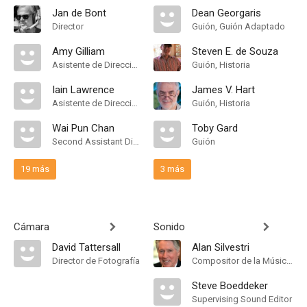
Jan de Bont
Dean Georgaris
Director
Guión, Guión Adaptado
Amy Gilliam
Steven E. de Souza
Asistente de Dirección
Guión, Historia
Iain Lawrence
James V. Hart
Asistente de Dirección
Guión, Historia
Wai Pun Chan
Toby Gard
Second Assistant Director
Guión
19 más
3 más
Cámara
Sonido
David Tattersall
Alan Silvestri
Director de Fotografía
Compositor de la Música Original
Steve Boeddeker
Supervising Sound Editor