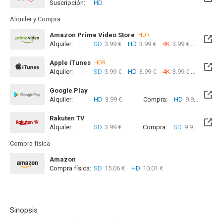
Suscripción:
HD
Alquiler y Compra
Amazon Prime Video Store
HDR
Alquiler:
SD
3.99 €
HD
3.99 €
4K
3.99 €
Com
Apple iTunes
HDR
Alquiler:
SD
3.99 €
HD
3.99 €
4K
3.99 €
Com
Google Play
Alquiler:
HD
3.99 €
Compra:
HD
9.99 €
Rakuten TV
Alquiler:
SD
3.99 €
Compra:
SD
9.99 €
Compra física
Amazon
Compra física:
SD
15.06 €
HD
10.01 €
Sinopsis