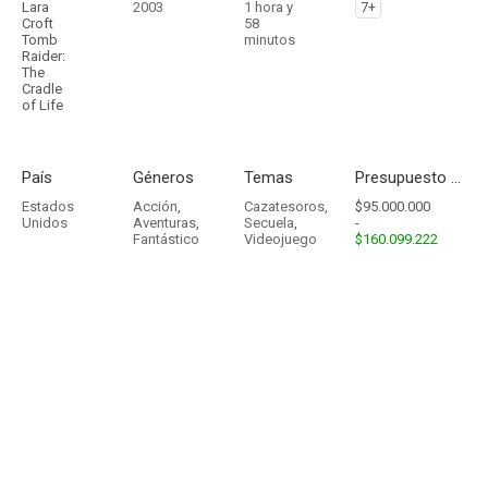
Lara
2003
1 hora y
7+
Croft
58
Tomb
minutos
Raider:
The
Cradle
of Life
País
Géneros
Temas
Presupuesto - Ingresos
Estados
Acción
,
Cazatesoros
,
$95.000.000
Unidos
Aventuras
,
Secuela
,
-
Fantástico
Videojuego
$160.099.222