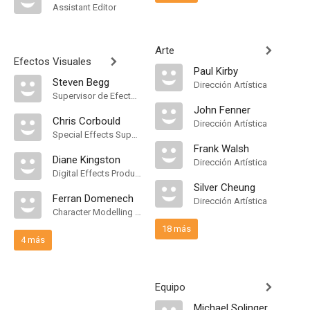
Assistant Editor
Arte
Efectos Visuales
Paul Kirby
Steven Begg
Dirección Artística
Supervisor de Efectos Visuales
John Fenner
Chris Corbould
Dirección Artística
Special Effects Supervisor
Frank Walsh
Diane Kingston
Dirección Artística
Digital Effects Producer
Silver Cheung
Ferran Domenech
Dirección Artística
Character Modelling Supervisor
18 más
4 más
Equipo
Michael Solinger