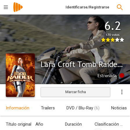
Identificarse/Registrarse
6.2
170 votos
Lara Croft Tomb Raider: La cuna de la vida
Estrenada
Marcar ficha
Información
Trailers
DVD / Blu-Ray
(6)
Noticias
Título original
Año
Duración
Clasificación por edades