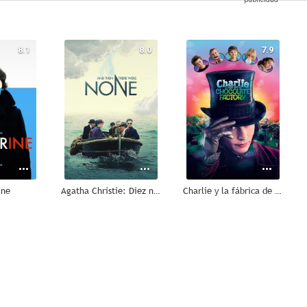
8.1
8.0
7.9
ine
Agatha Christie: Diez negritos
Charlie y la fábrica de chocolate
7.6
7.6
7.5