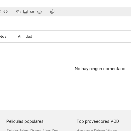
El nuevo mundo
Deep Water
La otra 
otos
Afinidad
3.5
2.0
No hay ningun comentario.
So Long, Marianne
The Windmill Massacre
Big Girls Do
--
--
Peliculas populares
Top proveedores VOD