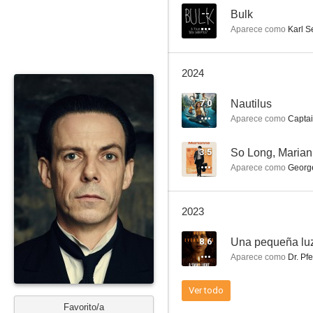
--
Bulk
Aparece como
Karl S
Vanilla Sky
2024
7.4
7.0
Nautilus
Aparece como
Capta
3.5
So Long, Maria
Aparece como
George
2023
El lenguaje de los sueños
8.6
Una pequeña luz
6.5
Aparece como
Dr. Pfe
Ver todo
Favorito/a