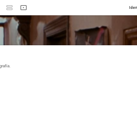
Iden
rafía.