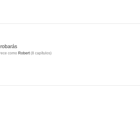
Red Dog, una historia de lealtad
Inspector Morse
Una pequeña luz: Protegiendo a Ana Frank
7.0
6.9
6.5
robarás
rece como
Robert
(
8
capítulos
)
us
El doble
No robarás
5.9
5.0
4.2