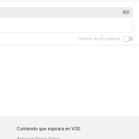
hija
La propuesta
La abeja Maya. La película
Mínimo de
50
palabras
--
--
--
n't Cry
Bulk
I Need A Man
--
--
--
Contenido que expirara en VOD