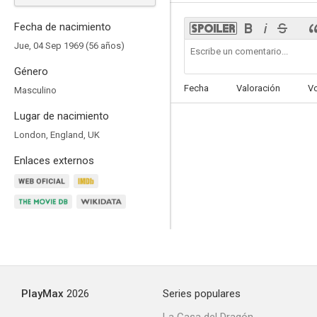
Fecha de nacimiento
Jue, 04 Sep 1969 (56 años)
Género
Shine. El resplandor de un genio
Fecha
Valoración
V
Masculino
4.1
Lugar de nacimiento
London, England, UK
Enlaces externos
Red White & Blue
--
PlayMax
2026
Series populares