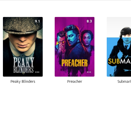
9.1
8.3
Peaky Blinders
Preacher
Submar
7.8
7.6