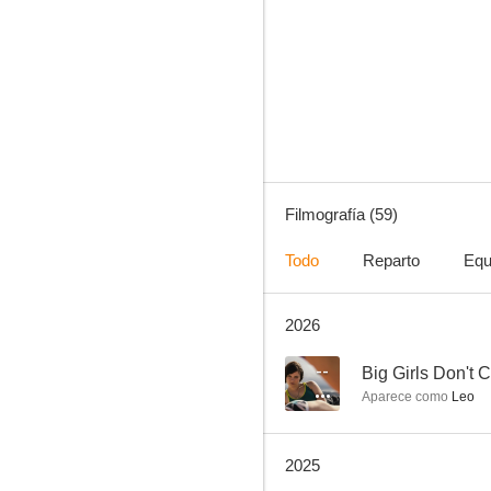
Hanna
7.5
Filmografía (59)
Todo
Reparto
Equ
2026
Paddington 2
6.5
--
Big Girls Don't C
Aparece como
Leo
2025