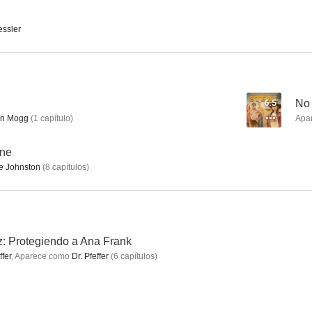
essler
El rascacielos
Lara Croft Tomb Raider: La cuna de la vida
7.3
7.0
6.5
No 
in Mogg
(
1
capítulo
)
Apa
nne
 Johnston
(
8
capítulos
)
The Faktory
Free Fire
Nautil
: Protegiendo a Ana Frank
6.1
6.0
ffer
,
Aparece como
Dr. Pfeffer
(
6
capítulos
)