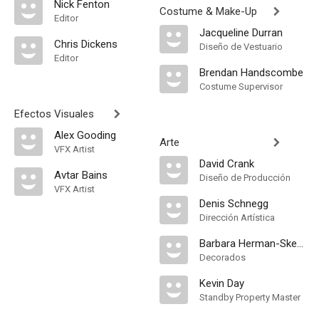
Nick Fenton
Costume & Make-Up
Editor
Jacqueline Durran
Chris Dickens
Diseño de Vestuario
Editor
Brendan Handscombe
Costume Supervisor
Efectos Visuales
Alex Gooding
Arte
VFX Artist
David Crank
Avtar Bains
Diseño de Producción
VFX Artist
Denis Schnegg
Dirección Artística
Barbara Herman-Skelding
Decorados
Kevin Day
Standby Property Master