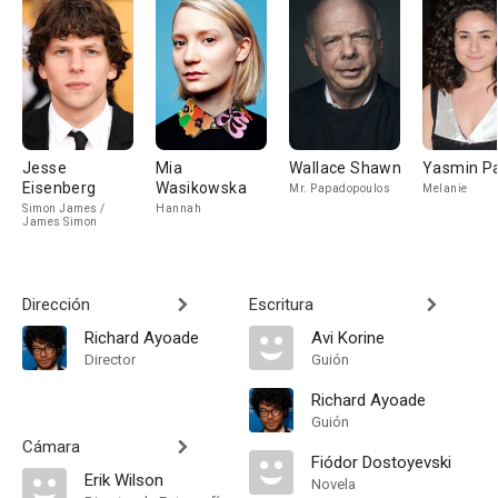
Jesse
Mia
Wallace Shawn
Yasmin P
Eisenberg
Wasikowska
Mr. Papadopoulos
Melanie
Simon James /
Hannah
James Simon
Dirección
Escritura
Richard Ayoade
Avi Korine
Director
Guión
Richard Ayoade
Guión
Cámara
Fiódor Dostoyevski
Erik Wilson
Novela