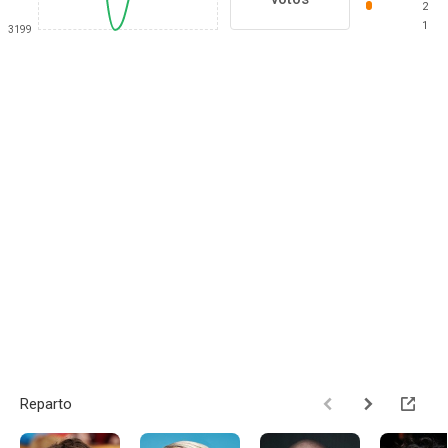
2
1
3199
Reparto