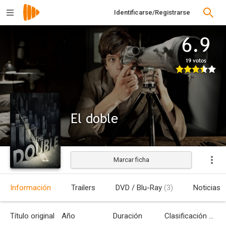
Identificarse/Registrarse
6.9
19 votos
El doble
Marcar ficha
Estrenada
Información
Trailers
DVD / Blu-Ray
(3)
Noticias
Título original
Año
Duración
Clasificación por edades