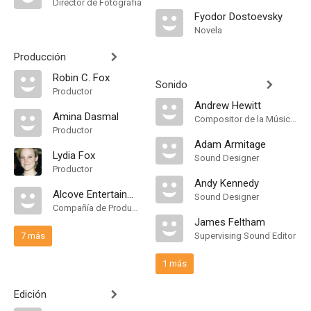
Director de Fotografía
Fyodor Dostoevsky
Novela
Producción
Robin C. Fox
Sonido
Productor
Andrew Hewitt
Amina Dasmal
Compositor de la Música Original
Productor
Adam Armitage
Lydia Fox
Sound Designer
Productor
Andy Kennedy
Alcove Entertainment
Sound Designer
Compañía de Produccion
James Feltham
7 más
Supervising Sound Editor
1 más
Edición