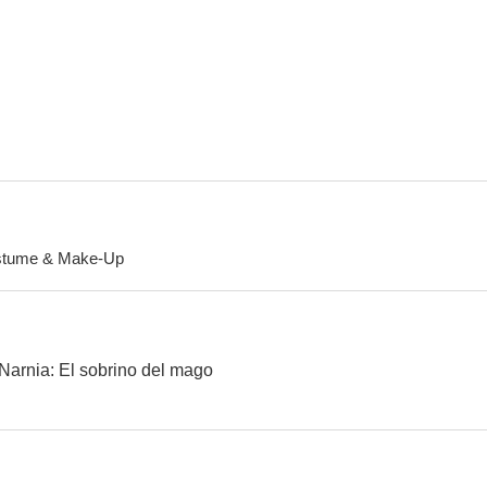
Spencer
Barbie
Eyes Wide
6.6
6.5
tume & Make-Up
La niñera mágica y el Big Bang
Lara Croft: Tomb Raider
El top
7.3
6.9
Narnia: El sobrino del mago