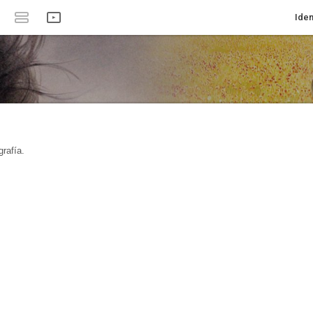
Iden
rafía.