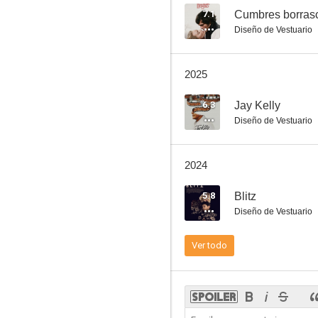
7.1
Cumbres borras
Diseño de Vestuario
La tragedia de Peterloo
2025
6.3
6.3
Jay Kelly
Diseño de Vestuario
2024
5.8
Blitz
Diseño de Vestuario
Jay Kelly
Ver todo
4.2