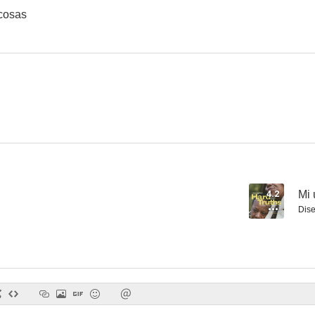
cosas
El solista
El doble
Another 
6.2
5.8
4.2
Mi 
Dise
Small Axe
Blitz
3.0
--