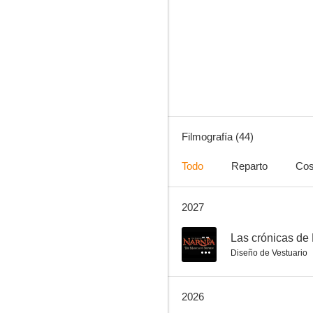
El instante más oscuro
6.7
Filmografía (44)
Todo
Reparto
Cos
2027
Anna Karenina
7.5
--
Las crónicas de 
Diseño de Vestuario
2026