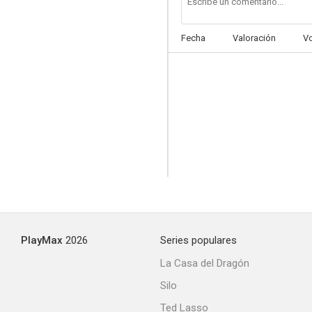
Fecha
Valoración
V
Mi única familia
--
PlayMax
2026
Series populares
Anna Karenina
La Casa del Dragón
--
Silo
Ted Lasso