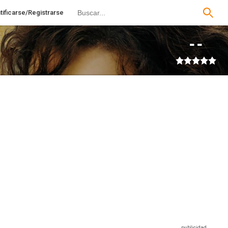
tificarse/Registrarse
--