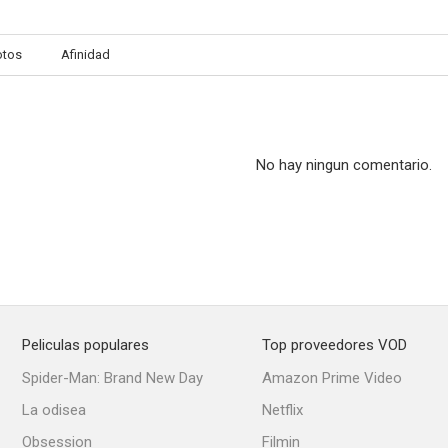
otos
Afinidad
Young Adam
Las crónicas de Narnia: El sobrino del mago
--
--
No hay ningun comentario.
Peliculas populares
Top proveedores VOD
El gran bang
Mi única familia
Yes
Spider-Man: Brand New Day
Amazon Prime Video
--
La odisea
Netflix
Obsession
Filmin