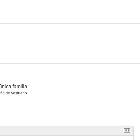
Year
Mr. Turner
Cyrano
5.8
5.5
5.2
única familia
ño de Vestuario
Happy: Un cuento sobre la felicidad
Allelujah
María Magdalena
--
--
--