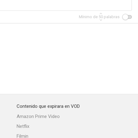
Mínimo de
50
palabras
Barbie Movie: Behind The Scenes
A la mar
A Running Jump
--
--
--
Contenido que expirara en VOD
Todo o nada
Todo o nada
Amazon Prime Video
Netflix
Filmin