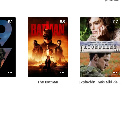
8.1
8.0
7.7
The Batman
Expiación, más allá de la pasión
7.1
7.1
6.8