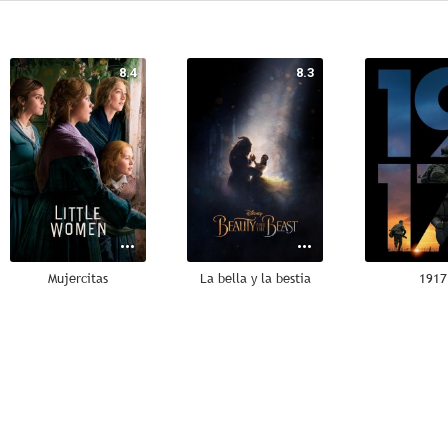
8.4
8.3
Mujercitas
La bella y la bestia
1917
7.4
7.4