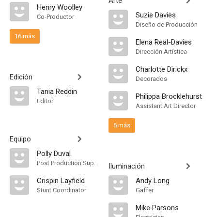
Arte
Henry Woolley
Suzie Davies
Co-Productor
Diseño de Producción
16 más
Elena Real-Davies
Dirección Artística
Charlotte Dirickx
Edición
Decorados
Tania Reddin
Philippa Brocklehurst
Editor
Assistant Art Director
5 más
Equipo
Polly Duval
Post Production Supervisor
Iluminación
Crispin Layfield
Andy Long
Stunt Coordinator
Gaffer
Mike Parsons