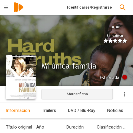
Identificarse/Registrarse
--
Sin valorar
Mi única familia
Estrenada
Marcar ficha
Información
Trailers
DVD / Blu-Ray
Noticias
Título original
Año
Duración
Clasificación por edades