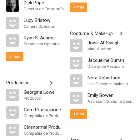
Dick Pope
7 más
Director de Fotografía
Lucy Bristow
Camera Operator
Costume & Make-Up
Ryan S. Adams
Jodie Al-Saiegh
Steadicam Operator, Second Assistant Camera
Maquilladora
2 más
Jacqueline Durran
Diseño de Vestuario
Nora Robertson
Producción
Hair Designer, Makeup Designer
Georgina Lowe
Emily Bowen
Productor
Assistant Costume Designer
Cero Producciones Cinematográficas
1 más
Compañía de Produccion
Cinenormal Producciones
Compañía de Produccion