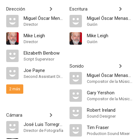
Dirección
Escritura
Miguel Óscar Menassa
Miguel Óscar Menassa
Director
Guión
Mike Leigh
Mike Leigh
Director
Guión
Elizabeth Benbow
Script Supervisor
Sonido
Joe Payne
Miguel Óscar Menassa
Second Assistant Director
Compositor de la Música Original
2 más
Gary Yershon
Compositor de la Música Original
Robert Ireland
Cámara
Sound Designer
José Luis Torregrosa
Tim Fraser
Director de Fotografía
Production Sound Mixer