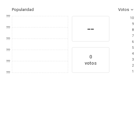
Popularidad
Votos
???
10
9
--
???
8
7
???
6
5
???
4
0
3
???
votos
2
1
???