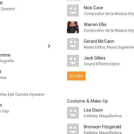
tt
Nick Cave
t Director
Compositor de la Música Orig
Warren Ellis
Compositor de la Música Orig
Gerard McCann
Music Editor, Music Supervis
homme
Jack Gillies
tografía
Sound Effects Editor
d
23 más
pher
apher, Epk Camera Operator
Costume & Make-Up
n
Lea Dixon
t Grip
Estilista, Maquilladora
Bronwyn Fitzgerald
Estilista, Maquilladora