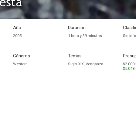
esta
Año
Duración
Clasif
2005
1 hora y 39 minutos
Sin inf
Géneros
Temas
Presup
Western
Siglo XIX
,
Venganza
$2.000.
$5.048