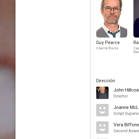
Guy Pearce
Ra
Charlie Burns
Cap
Sta
Dirección
John Hillcoa
Director
Joanne McL
Script Supervi
Vera Biffon
Second Assist