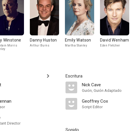
y Winstone
Danny Huston
Emily Watson
David Wenham
tain Morris
Arthur Burns
Martha Stanley
Eden Fletcher
nley
Escritura
t
Nick Cave
Guión, Guión Adaptado
ennan
Geoffrey Cox
sor
Script Editor
e
ant Director
Sonido