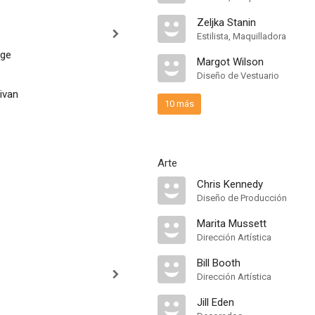
Zeljka Stanin
Estilista, Maquilladora
age
Margot Wilson
Diseño de Vestuario
livan
10 más
Arte
Chris Kennedy
Diseño de Producción
Marita Mussett
Dirección Artística
Bill Booth
Dirección Artística
Jill Eden