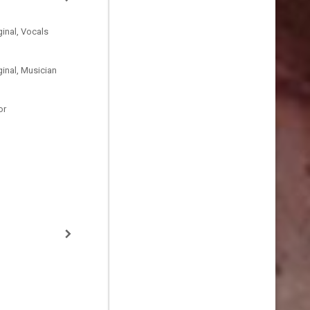
inal, Vocals
inal, Musician
or