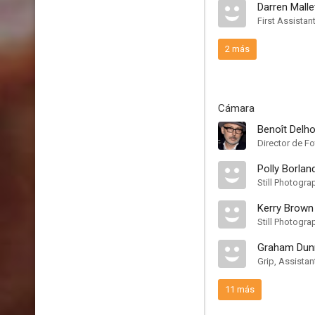
Darren Malle
First Assistan
2 más
Cámara
Benoît Del
Director de Fo
Polly Borlan
Still Photogra
Kerry Brown
Still Photogr
Graham Dun
Grip, Assistan
11 más