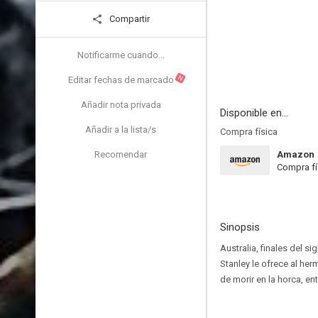
Compartir
Notificarme cuando...
N
Editar fechas de marcado
Añadir nota privada
Disponible en...
Añadir a la lista/s
Compra física
Recomendar
Amazon
Compra fí
Sinopsis
Australia, finales del s
Stanley le ofrece al he
de morir en la horca, e