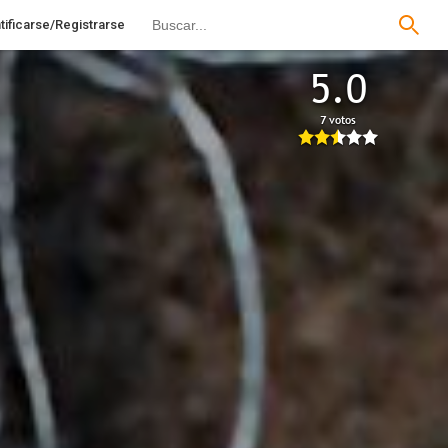
tificarse/Registrarse
5.0
7 votos