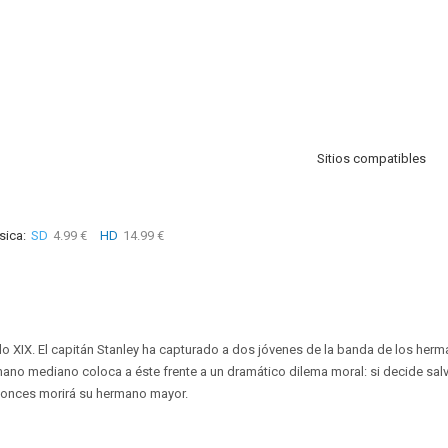
Sitios compatibles
sica:
SD
4.99 €
HD
14.99 €
iglo XIX. El capitán Stanley ha capturado a dos jóvenes de la banda de los herm
rmano mediano coloca a éste frente a un dramático dilema moral: si decide sa
ntonces morirá su hermano mayor.