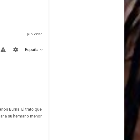
España
anos Burns. El trato que
lvar a su hermano menor