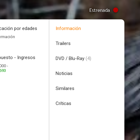
Estrenada
icación por edades
Información
ormación
Trailers
uesto - Ingresos
DVD / Blu-Ray
(4)
000 -
.693
Noticias
Similares
Críticas