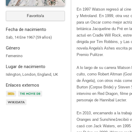
En 1997 Watson regresó al cine 
Favorito/a
y Metroland. En 1999, otra vez
para un Oscar como mejor actriz 
británica Jacqueline du Pré en l
Fecha de nacimiento
actuó en Cradle Will Rock, estr
Sab, 14 Ene 1967 (59 años)
dirigida por Tim Robbins, y Las
Género
novela Angela's Ashes escrita 
Premio Pulitzer.
Femenino
Lugar de nacimiento
A lo largo de su carrera Watson 
culto, como Robert Altman (Gosf
Islington, London, England, UK
de Ángela), con otros más come
Enlaces externos
Burton (Corpse Bride) y Steven 
intervino en Red Dragon, filme p
personaje de Hannibal Lecter.
En 2010, encarnando a la traba
Oranges and Sunshine1​recibió v
casó con Jack Waters, en 1995 y