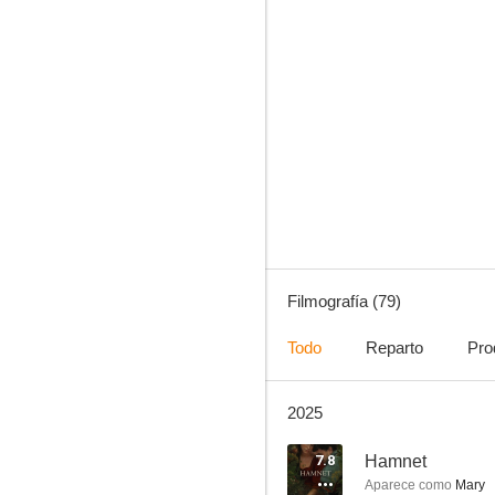
La novia cadáver
8.0
Filmografía (79)
Todo
Reparto
Pro
2025
Dune: La profecía
7.8
7.8
Hamnet
Aparece como
Mary