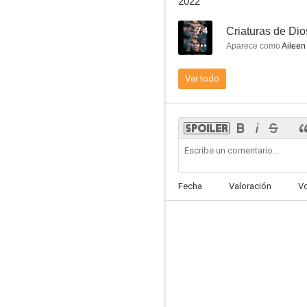
2022
7.4
Criaturas de Dio
Aparece como
Aileen
Ver todo
Anna Karenina
8.4
Fecha
Valoración
V
Mujercitas