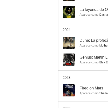
6.5
La leyenda de O
Aparece como
Dasha
2024
Hamnet
8.0
Dune: La profec
Aparece como
Mother 
7.5
--
Aparece como
Elsa E
2023
--
Fired on Mars
Aparece como
Sheila 
El dragón rojo
6.7