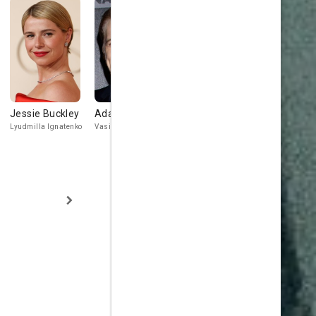
Jessie Buckley
Adam Nagaitis
Sam Troughton
Robert E
Lyudmilla Ignatenko
Vasily Ignatenko
Alexandr Akimov
Leonid Toptun