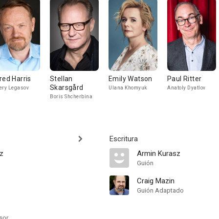
red Harris
Stellan
Emily Watson
Paul Ritter
Skarsgård
ery Legasov
Ulana Khomyuk
Anatoly Dyatlov
Boris Shcherbina
Escritura
z
Armin Kurasz
Guión
Craig Mazin
Guión Adaptado
sor