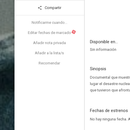
Compartir
Notificarme cuando...
N
Editar fechas de marcado
Disponible en...
Añadir nota privada
Sin información
Añadir a la lista/s
Recomendar
Sinopsis
Documental que muestra
lugar el desastre nucl
que tuvieron que afronta
Fechas de estrenos
No hay ninguna fecha.
A