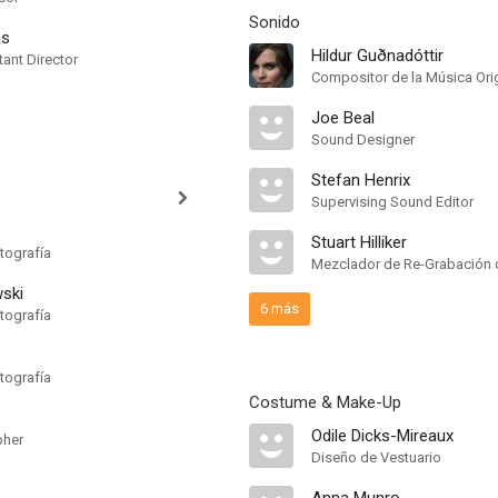
Sonido
as
Hildur Guðnadóttir
ant Director
Compositor de la Música Orig
Joe Beal
Sound Designer
Stefan Henrix
Supervising Sound Editor
Stuart Hilliker
tografía
Mezclador de Re-Grabación 
wski
6 más
tografía
tografía
Costume & Make-Up
Odile Dicks-Mireaux
pher
Diseño de Vestuario