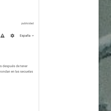
España
os después de tener
ahondan en las secuelas