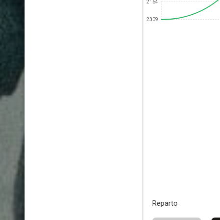
2164
2309
Reparto