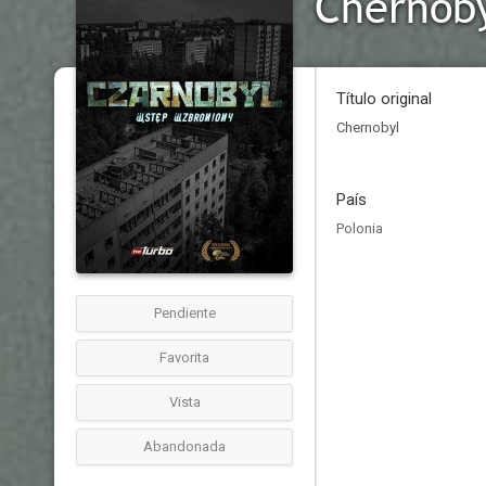
Chernob
Título original
Chernobyl
País
Polonia
Pendiente
Favorita
Vista
Abandonada