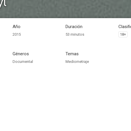
yl
Año
Duración
Clasif
2015
53 minutos
18+
Géneros
Temas
Documental
Mediometraje