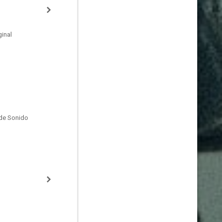
inal
de Sonido