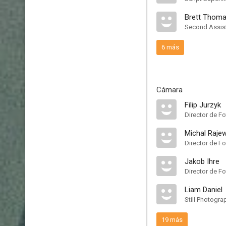
Brett Thom
Second Assist
6 más
Cámara
Filip Jurzyk
Director de Fo
Michal Raje
Director de Fo
Jakob Ihre
Director de Fo
Liam Daniel
Still Photogra
19 más