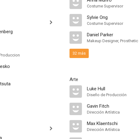
Anna Munro
Costume Supervisor
Sylvie Ong
Costume Supervisor
enberg
Daniel Parker
Makeup Designer, Prosthetic
32 más
Produccion
Lesko
Arte
tsuta
Luke Hull
Diseño de Producción
Gavin Fitch
Dirección Artística
Max Klaentschi
Dirección Artística
a