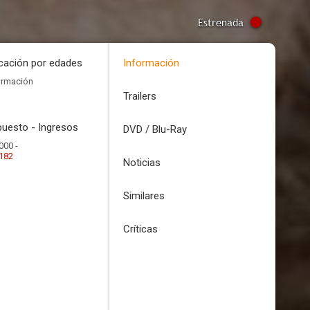
Estrenada
icación por edades
Información
ormación
Trailers
uesto - Ingresos
DVD / Blu-Ray
000 -
.182
Noticias
Similares
Críticas