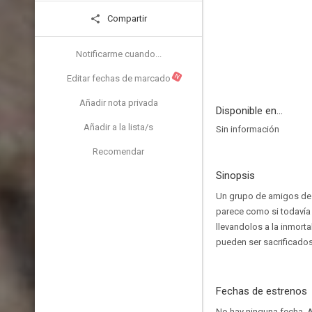
Compartir
Notificarme cuando...
N
Editar fechas de marcado
Añadir nota privada
Disponible en...
Añadir a la lista/s
Sin información
Recomendar
Sinopsis
Un grupo de amigos de l
parece como si todavía 
llevandolos a la inmort
pueden ser sacrificados
Fechas de estrenos
No hay ninguna fecha.
A