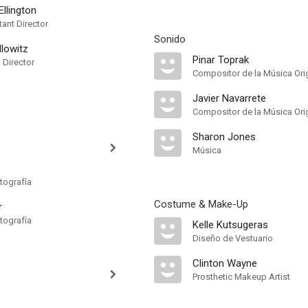
Ellington
ant Director
Sonido
llowitz
Pinar Toprak
t Director
Compositor de la Música Orig
Javier Navarrete
Compositor de la Música Orig
Sharon Jones
Música
tografía
Costume & Make-Up
r
tografía
Kelle Kutsugeras
Diseño de Vestuario
Clinton Wayne
Prosthetic Makeup Artist