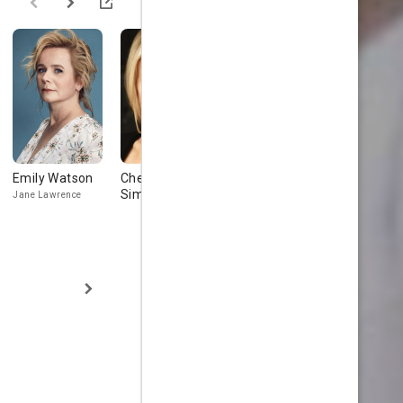
Emily Watson
Chelan
John Schneider
Julia Robe
Simmons
Jane Lawrence
Lisa Waechter