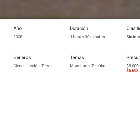
Año
Duración
Clasif
2008
1 hora y 30 minutos
Sin inf
Géneros
Temas
Presup
Ciencia ficción
,
Terror
Monstruos
,
Telefilm
$8.000.
$6.692