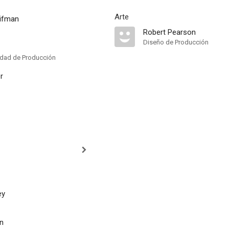
Arte
ifman
Robert Pearson
Diseño de Producción
idad de Producción
r
ey
on