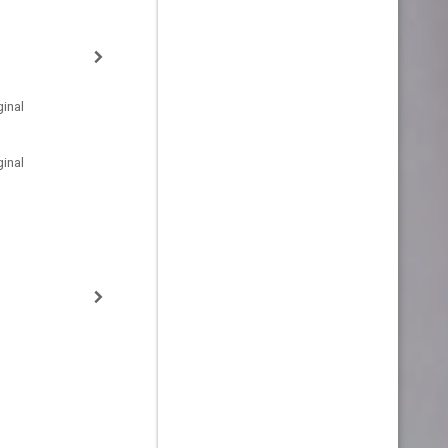
inal
inal