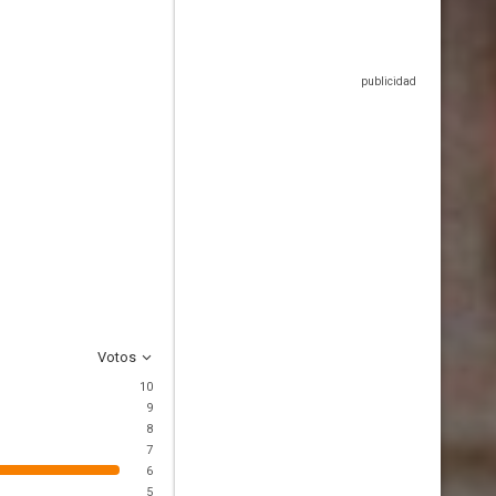
Votos
10
9
8
7
6
5