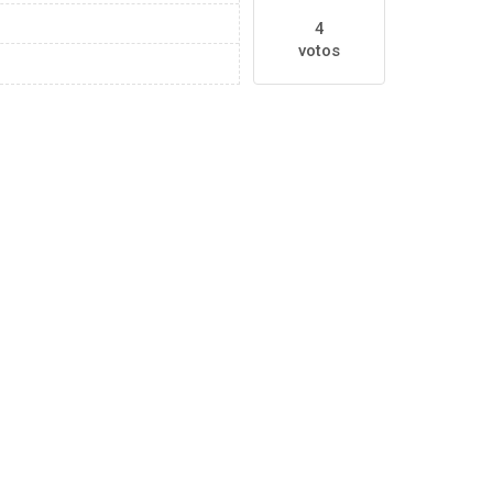
4
votos