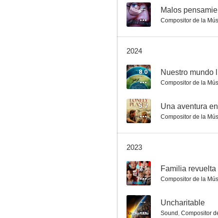
--
Malos pensamie
Compositor de la Mús
Skyfire
2024
1.0
8.0
Nuestro mundo l
Compositor de la Mús
5.7
Una aventura e
Compositor de la Mús
2023
El ataque del dragón
7.1
Familia revuelta
--
Compositor de la Mús
--
Uncharitable
Sound
,
Compositor de