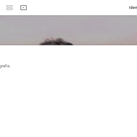
Iden
rafía.