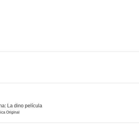
McMillions
Nuestro mundo lleno de vida
Nosotros d
7.0
7.0
Ba'al, el dios de la tormenta
El Ogro
The Monster
5.7
5.2
na: La dino película
ica Original