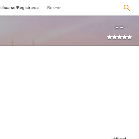
tificarse/Registrarse
--