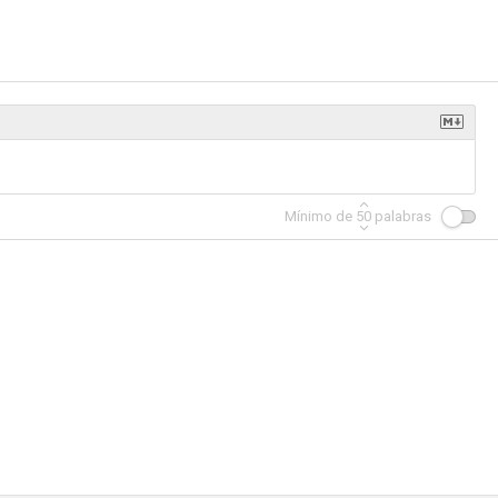
enger
In Utero
Restos
--
--
--
Mínimo de
50
palabras
oluntad
Medium Raw: Night of the Wolf
Breaking Point
--