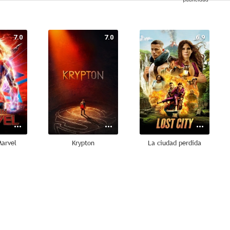
7.0
7.0
6.9
Marvel
Krypton
La ciudad perdida
7.8
7.4
7.2