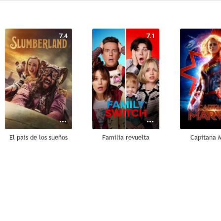
7.4
7.1
El país de los sueños
Familia revuelta
Capitana 
8.9
8.0