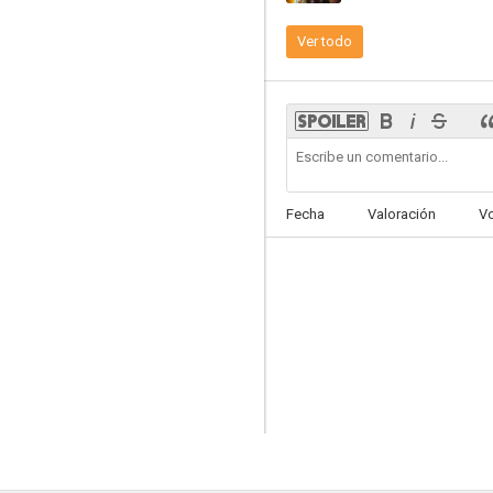
Ver todo
Lonely Planet
--
Fecha
Valoración
V
Los del Río
--