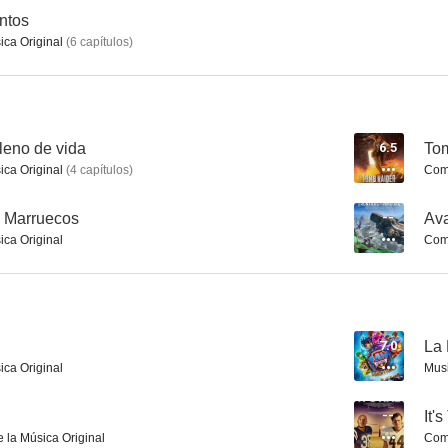
ntos
ica Original
(
6
capítulos
)
Una aventura en Marruecos
Los asesinatos del rio
Larvas ase
--
--
leno de vida
6.5
Tom
ica Original
(
4
capítulos
)
Comp
n Marruecos
--
Ava
ica Original
Comp
La Patrulla Canina: La dino película
Malos pensamientos
7.0
La 
--
--
ica Original
Musi
--
It'
 la Música Original
Comp