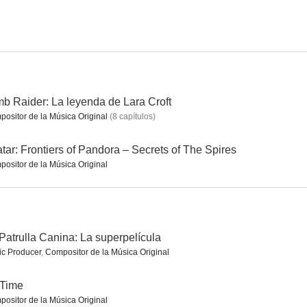
sinas
Pánico en el lago
The Curse of Downers Grove
--
--
--
b Raider: La leyenda de Lara Croft
ositor de la Música Original
(
8
capítulos
)
tar: Frontiers of Pandora – Secrets of The Spires
ositor de la Música Original
Avatar: Frontiers of Pandora – Secrets of The Spires
Uncharitable
It's Time
Patrulla Canina: La superpelícula
--
--
--
c Producer
,
Compositor de la Música Original
s Time
ositor de la Música Original