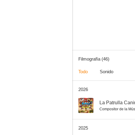
Una boda explosiva
7.0
Filmografía (46)
Todo
Sonido
2026
La Patrulla Canina: La superpelícula
5.7
--
La Patrulla Cani
Compositor de la Mús
2025