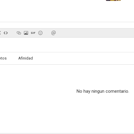
Marvel 616: Fuera de la caja
SparkShorts
The Chall
--
--
otos
Afinidad
No hay ningun comentario.
Girls! Girls! Girls!
Sangre vampírica
Su última v
--
--