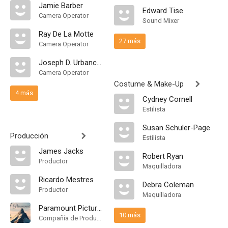
Jamie Barber
Edward Tise
Camera Operator
Sound Mixer
Ray De La Motte
27 más
Camera Operator
Joseph D. Urbanczyk
Camera Operator
Costume & Make-Up
4 más
Cydney Cornell
Estilista
Susan Schuler-Page
Producción
Estilista
James Jacks
Robert Ryan
Productor
Maquilladora
Ricardo Mestres
Debra Coleman
Productor
Maquilladora
Paramount Pictures
10 más
Compañía de Produccion