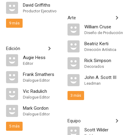
David Griffiths
Productor Ejecutivo
Arte
9 más
William Cruse
Diseño de Producción
Beatriz Kerti
Edición
Dirección Artística
Augie Hess
Rick Simpson
Editor
Decorados
Frank Smathers
John A. Scott III
Dialogue Editor
Leadman
Vic Radulich
3 más
Dialogue Editor
Mark Gordon
Dialogue Editor
Equipo
5 más
Scott Wilder