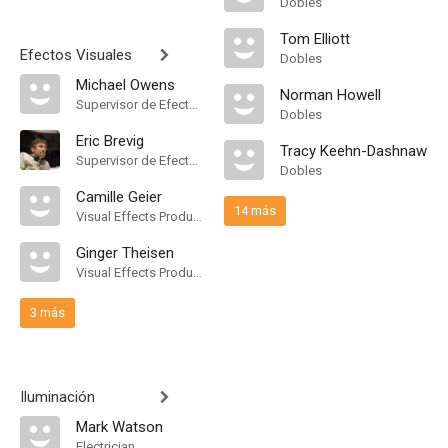
Dobles
Tom Elliott
Efectos Visuales
Dobles
Michael Owens
Norman Howell
Supervisor de Efectos Visuales
Dobles
Eric Brevig
Tracy Keehn-Dashnaw
Supervisor de Efectos Visuales
Dobles
Camille Geier
14 más
Visual Effects Producer
Ginger Theisen
Visual Effects Producer
3 más
Iluminación
Mark Watson
Electrician