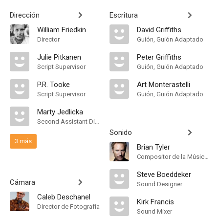
Dirección
Escritura
William Friedkin
David Griffiths
Director
Guión, Guión Adaptado
Julie Pitkanen
Peter Griffiths
Script Supervisor
Guión, Guión Adaptado
P.R. Tooke
Art Monterastelli
Script Supervisor
Guión, Guión Adaptado
Marty Jedlicka
Second Assistant Director
Sonido
3 más
Brian Tyler
Compositor de la Música Original
Steve Boeddeker
Cámara
Sound Designer
Caleb Deschanel
Kirk Francis
Director de Fotografía
Sound Mixer