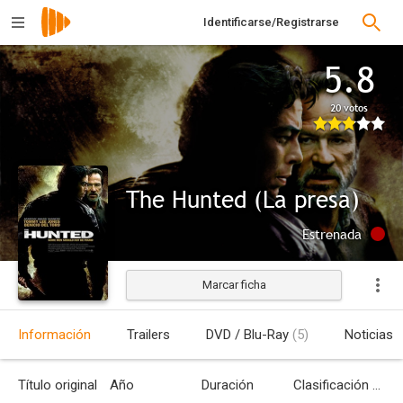
Identificarse/Registrarse
5.8
20 votos
The Hunted (La presa)
Estrenada
Marcar ficha
Información
Trailers
DVD / Blu-Ray
(5)
Noticias
Título original
Año
Duración
Clasificación por edades