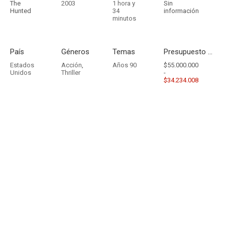
The
2003
1 hora y
Sin
Hunted
34
información
minutos
País
Géneros
Temas
Presupuesto - Ingresos
Estados
Acción
,
Años 90
$55.000.000
Unidos
Thriller
-
$34.234.008