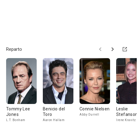
Reparto
Tommy Lee
Benicio del
Connie Nielsen
Leslie
Jones
Toro
Stefanso
Abby Durrell
L.T. Bonham
Aaron Hallam
Irene Kravitz