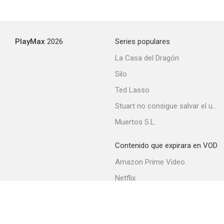
The DuPont Show of the Week
PlayMax
2026
Series populares
--
La Casa del Dragón
Silo
Ted Lasso
Stuart no consigue salvar el universo
Muertos S.L.
Contenido que expirara en VOD
Un paso al más allá
Amazon Prime Video
--
Netflix
Filmin
Movistar+