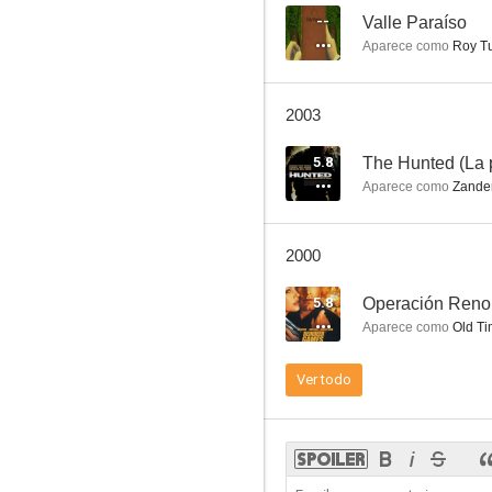
--
Valle Paraíso
Aparece como
Roy Tu
Al este del Edén
2003
7.4
5.8
The Hunted (La 
Aparece como
Zande
2000
5.8
Operación Reno
Aparece como
Old Ti
Norma Rae
Ver todo
6.5