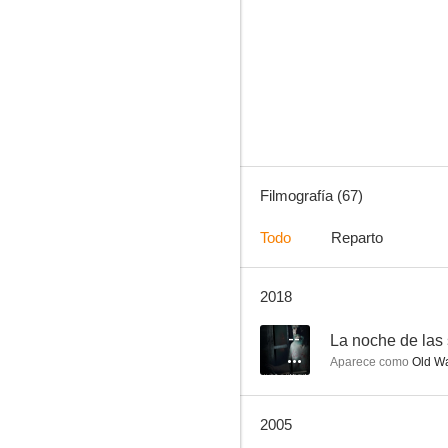
Los pájaros
8.5
Filmografía (67)
Todo
Reparto
2018
Baby M, madre de alquiler
7.8
--
La noche de las
Aparece como
Old W
2005