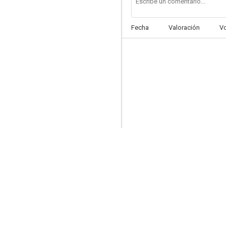
Fecha
Valoración
V
El fugitivo
6.3
Baby Doll
6.0