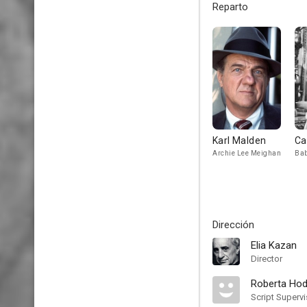
Reparto
Karl Malden
Ca
Archie Lee Meighan
Bab
Dirección
Elia Kazan
Director
Roberta Ho
Script Supervi