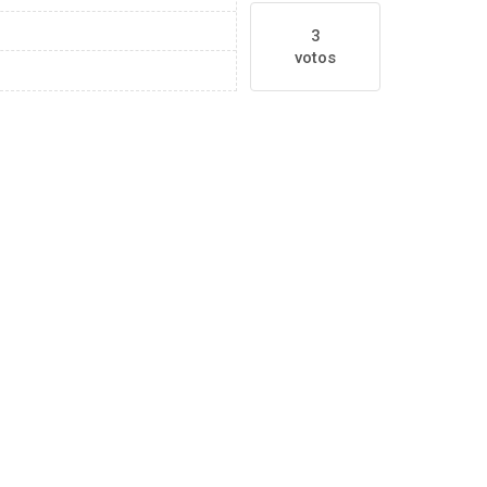
3
votos