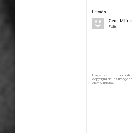
Edición
Gene Milfor
Editor
PlayMax solo ofrece inform
copyright de las imágenes
distribuidoras.