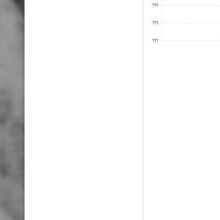
???
???
???