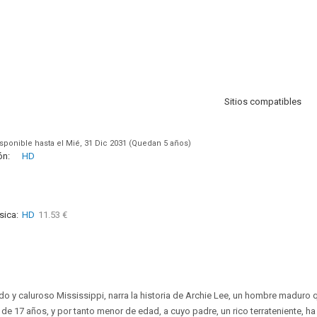
Sitios compatibles
sponible hasta el Mié, 31 Dic 2031 (Quedan 5 años)
ón:
HD
sica:
HD
11.53 €
 y caluroso Mississippi, narra la historia de Archie Lee, un hombre maduro
 de 17 años, y por tanto menor de edad, a cuyo padre, un rico terrateniente, h