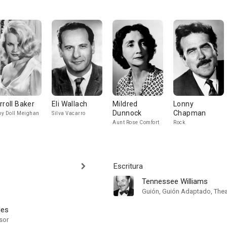
rroll Baker
Eli Wallach
Mildred
Lonny
Dunnock
Chapman
y Doll Meighan
Silva Vacarro
Aunt Rose Comfort
Rock
Escritura
Tennessee Williams
Guión, Guión Adaptado, Thea
des
sor