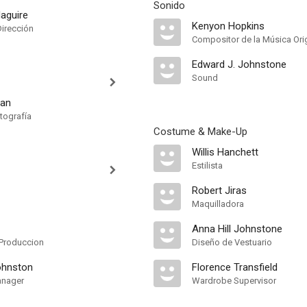
Sonido
aguire
Kenyon Hopkins
Dirección
Compositor de la Música Orig
Edward J. Johnstone
Sound
man
tografía
Costume & Make-Up
Willis Hanchett
Estilista
Robert Jiras
Maquilladora
Anna Hill Johnstone
Produccion
Diseño de Vestuario
Johnston
Florence Transfield
anager
Wardrobe Supervisor