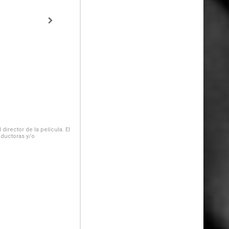
irector de la película. El
oductoras y/o