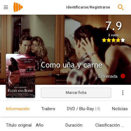
Identificarse/Registrarse
7.9
2 votos
Como uña y carne
Estrenada
Marcar ficha
Información
Trailers
DVD / Blu-Ray
(4)
Noticias
Título original
Año
Duración
Clasificación por edades