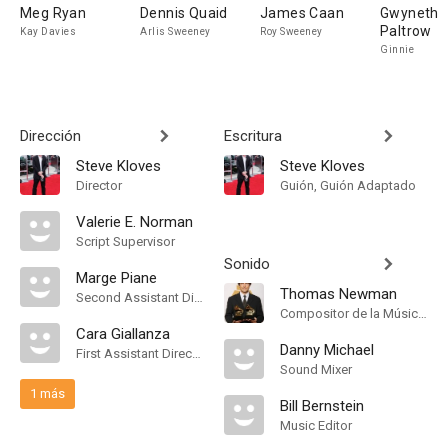
Meg Ryan
Dennis Quaid
James Caan
Gwyneth
Paltrow
Kay Davies
Arlis Sweeney
Roy Sweeney
Ginnie
Dirección
Escritura
Steve Kloves
Steve Kloves
Director
Guión, Guión Adaptado
Valerie E. Norman
Script Supervisor
Sonido
Marge Piane
Thomas Newman
Second Assistant Director
Compositor de la Música Original
Cara Giallanza
Danny Michael
First Assistant Director
Sound Mixer
1 más
Bill Bernstein
Music Editor