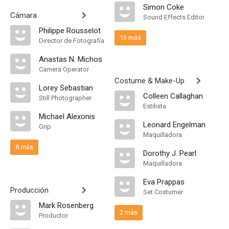
Simon Coke
Cámara
Sound Effects Editor
Philippe Rousselot
13 más
Director de Fotografía
Anastas N. Michos
Camera Operator
Costume & Make-Up
Lorey Sebastian
Colleen Callaghan
Still Photographer
Estilista
Michael Alexonis
Leonard Engelman
Grip
Maquilladora
8 más
Dorothy J. Pearl
Maquilladora
Eva Prappas
Producción
Set Costumer
Mark Rosenberg
2 más
Productor