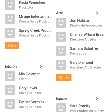
Paula Weinstein
Productor
Arte
Mirage Entertainment
Jon Hutman
Compañía de Produccion
Diseño de Producción
Spring Creek Productions
Charles William Breen
Compañía de Produccion
Dirección Artística
8 más
Samara Schaffer
Decorados
Gary Diamond
Edición
Assistant Art Director
Mia Goldman
12 más
Editor
Gary Lewis
Dialogue Editor
Equipo
Pat McCormick
Sara Romilly
Dialogue Editor
Post Production Supervisor