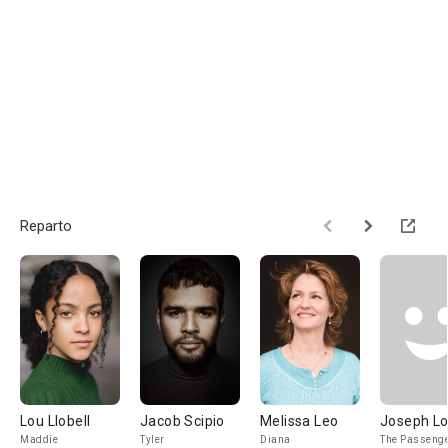
Reparto
Lou Llobell
Jacob Scipio
Melissa Leo
Joseph L
Maddie
Tyler
Diana
The Passeng