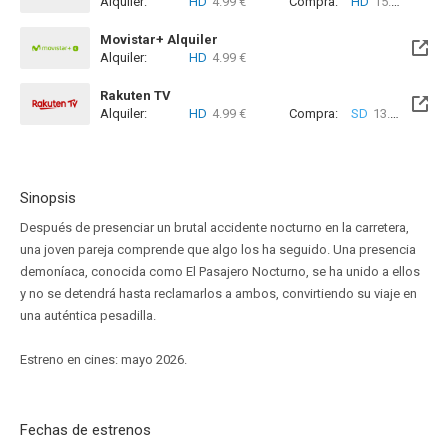
Alquiler:
HD
4.99 €
Compra:
HD
15.99 €
Movistar+ Alquiler
Alquiler:
HD
4.99 €
Disponible hasta el Lun, 01 Nov 2027 (Queda 1 año)
Rakuten TV
Alquiler:
HD
4.99 €
Compra:
SD
13.99 €
HD
Sinopsis
Después de presenciar un brutal accidente nocturno en la carretera,
una joven pareja comprende que algo los ha seguido. Una presencia
demoníaca, conocida como El Pasajero Nocturno, se ha unido a ellos
y no se detendrá hasta reclamarlos a ambos, convirtiendo su viaje en
una auténtica pesadilla.
Estreno en cines: mayo 2026.
Fechas de estrenos