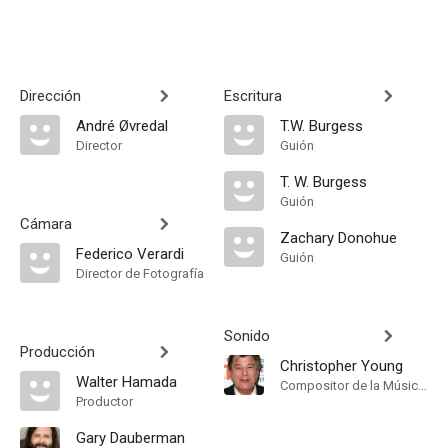
Dirección
Escritura
André Øvredal
T.W. Burgess
Director
Guión
T. W. Burgess
Guión
Cámara
Zachary Donohue
Federico Verardi
Guión
Director de Fotografía
Sonido
Producción
Christopher Young
Walter Hamada
Compositor de la Música Original
Productor
Gary Dauberman