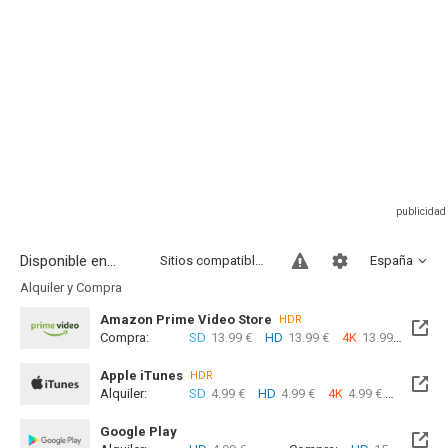
Disponible en...
Sitios compatibles
España
Alquiler y Compra
Amazon Prime Video Store
HDR
Compra:
SD
13.99 €
HD
13.99 €
4K
13.99 €
Apple iTunes
HDR
Alquiler:
SD
4.99 €
HD
4.99 €
4K
4.99 €
Com
Google Play