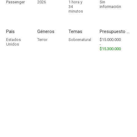
Passenger
2026
1 hora y
Sin
34
información
minutos
País
Géneros
Temas
Presupuesto - Ingresos
Estados
Terror
Sobrenatural
$15.000.000
Unidos
-
$15.300.000