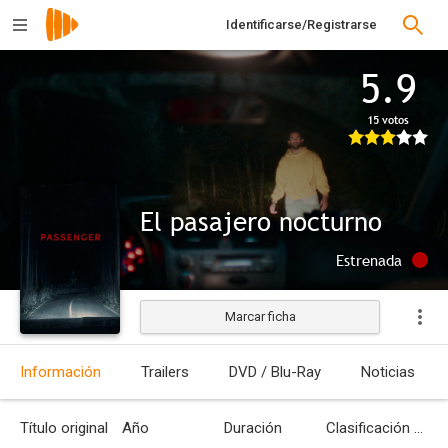
Identificarse/Registrarse
5.9
15 votos
El pasajero nocturno
Estrenada
Marcar ficha
Información
Trailers
DVD / Blu-Ray
Noticias
Título original
Año
Duración
Clasificación por edades