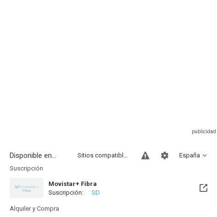
Disponible en...
Sitios compatibles
España
Suscripción
Movistar+ Fibra
Suscripción:
SD
Próximamente. A partir del Mié, 19 Ago 2026 (En 11 días)
Alquiler y Compra