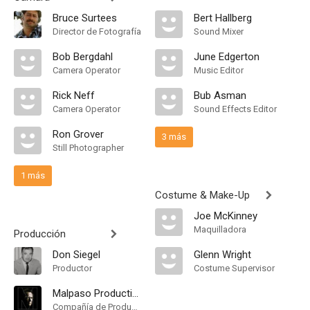
Bruce Surtees
Bert Hallberg
Director de Fotografía
Sound Mixer
Bob Bergdahl
June Edgerton
Camera Operator
Music Editor
Rick Neff
Bub Asman
Camera Operator
Sound Effects Editor
Ron Grover
3 más
Still Photographer
1 más
Costume & Make-Up
Joe McKinney
Maquilladora
Producción
Don Siegel
Glenn Wright
Productor
Costume Supervisor
Malpaso Productions
Compañía de Produccion