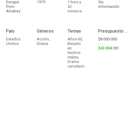
Escape
1979
1 hora y
Sin
from
52
información
Alcatraz
minutos
País
Géneros
Temas
Presupuesto - Ingresos
Estados
Acción
,
Años 60
,
$8.000.000
Unidos
Drama
Basado
-
en
$43.004.381
hechos
reales
,
Drama
carcelario