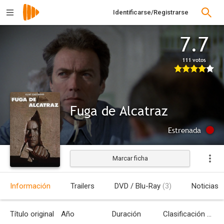
Identificarse/Registrarse
7.7
111 votos
Fuga de Alcatraz
Estrenada
Marcar ficha
Información
Trailers
DVD / Blu-Ray
(3)
Noticias
Título original
Año
Duración
Clasificación por edades