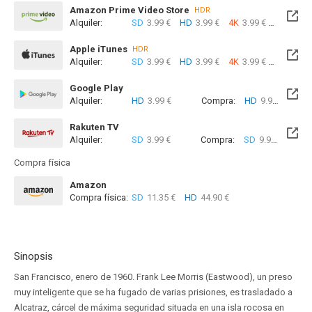
Amazon Prime Video Store
HDR
Alquiler:
SD
3.99 €
HD
3.99 €
4K
3.99 €
Com
Apple iTunes
HDR
Alquiler:
SD
3.99 €
HD
3.99 €
4K
3.99 €
Com
Google Play
Alquiler:
HD
3.99 €
Compra:
HD
9.99 €
Rakuten TV
Alquiler:
SD
3.99 €
Compra:
SD
9.99 €
Compra física
Amazon
Compra física:
SD
11.35 €
HD
44.90 €
Sinopsis
San Francisco, enero de 1960. Frank Lee Morris (Eastwood), un preso
muy inteligente que se ha fugado de varias prisiones, es trasladado a
Alcatraz, cárcel de máxima seguridad situada en una isla rocosa en