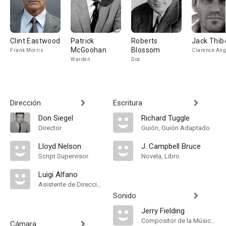
Clint Eastwood
Patrick
Roberts
Jack Thib
McGoohan
Blossom
Frank Morris
Clarence Ang
Warden
Doc
Dirección
Escritura
Don Siegel
Richard Tuggle
Director
Guión, Guión Adaptado
Lloyd Nelson
J. Campbell Bruce
Script Supervisor
Novela, Libro
Luigi Alfano
Asistente de Dirección
Sonido
Jerry Fielding
Compositor de la Música Original
Cámara