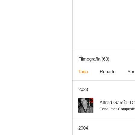
Grupo salvaje
6.8
Filmografía (63)
Todo
Reparto
Son
2023
En nombre de la ley
6.0
--
Alfred García: D
Conductor
,
Composito
2004