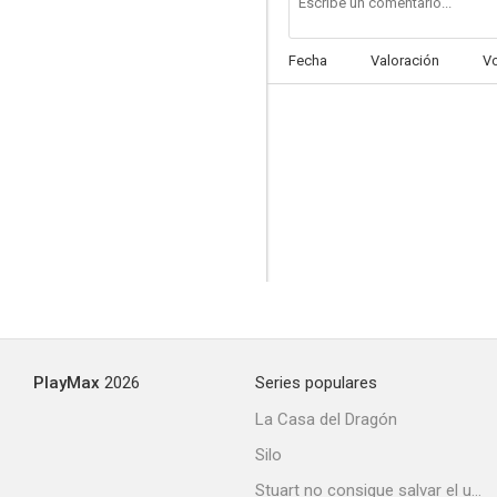
Fecha
Valoración
V
Dos más uno... igual a dos
--
PlayMax
2026
Series populares
El jugador
La Casa del Dragón
--
Silo
Stuart no consigue salvar el universo