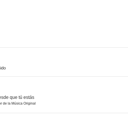
La mujer biónica
Mannix
Engendro m
6.7
6.7
ido
Ruta suicida
Tempestad sobre Washington
El rey del
5.8
5.8
esde que tú estás
r de la Música Original