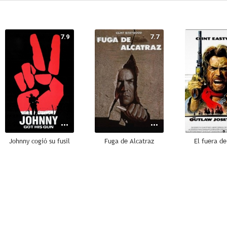
7.9
7.7
Johnny cogió su fusil
Fuga de Alcatraz
El fuera de
7.6
7.5