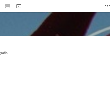
Iden
rafía.