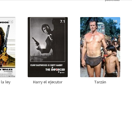
7.5
7.1
10
 la ley
Harry el ejecutor
Tarzán
7.0
7.0
6.9