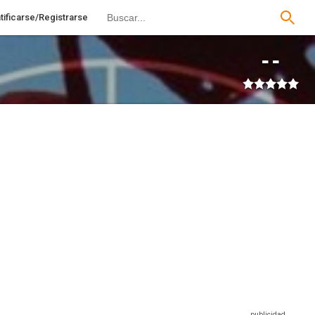
tificarse/Registrarse
--