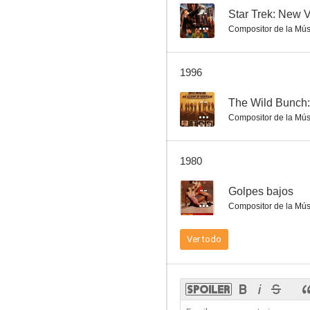
--
Star Trek: New 
Compositor de la Mús
La organización criminal
1996
--
--
The Wild Bunch:
Compositor de la Mús
1980
--
Golpes bajos
Compositor de la Mús
Alfred García: Desde que tú estás
Ver todo
--