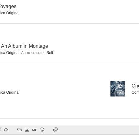
Voyages
ica Original
Fríamente... sin motivos personales
Scorpio
Detective p
--
--
 An Album in Montage
ica Original
,
Aparece como
Self
--
Cri
ica Original
Comp
Star Trek: New Voyages
The Wild Bunch: An Album in Montage
Golpes b
--
--