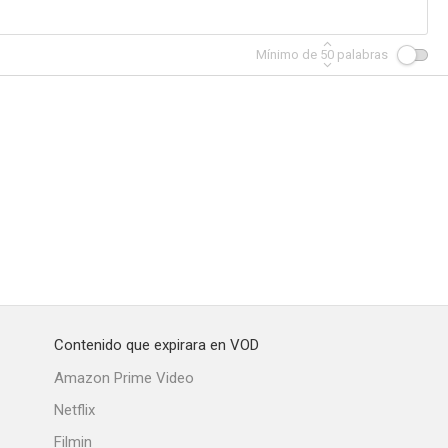
Mínimo de
50
palabras
negro
Hustling
Dos policías intrépidos
--
--
--
Contenido que expirara en VOD
ns
Me and the Chimp
A War of Children
Amazon Prime Video
--
--
--
Netflix
Filmin