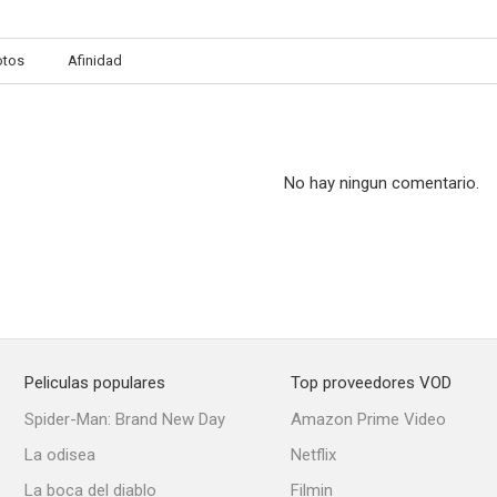
otos
Afinidad
Rosetti and Ryan
Los picarones
El halcón 
--
--
No hay ningun comentario.
Peliculas populares
Top proveedores VOD
Kolchak: The Night Stalker
Con furia en la sangre
Hawki
Spider-Man: Brand New Day
Amazon Prime Video
--
--
La odisea
Netflix
La boca del diablo
Filmin