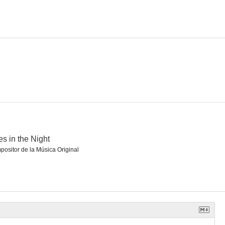
rivado
Los aristócratas del crimen
Más allá del Poseidón
--
--
--
es in the Night
ositor de la Música Original
ajos
Cries in the Night
Víctimas del vicio
--
--
--