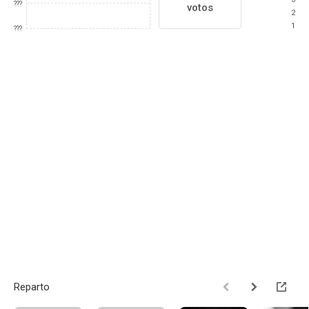
???
votos
2
1
???
Reparto