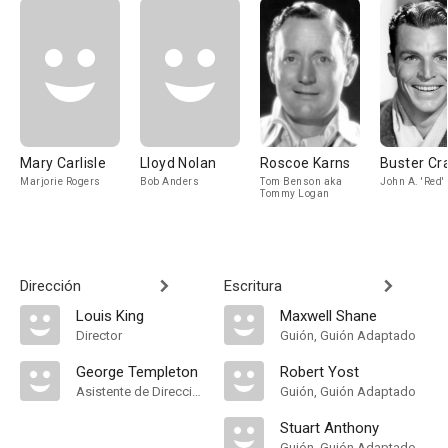
Mary Carlisle
Lloyd Nolan
Roscoe Karns
Buster Cr
Marjorie Rogers
Bob Anders
Tom Benson aka
John A. 'Red
Tommy Logan
Dirección
Escritura
Louis King
Maxwell Shane
Director
Guión, Guión Adaptado
George Templeton
Robert Yost
Asistente de Dirección
Guión, Guión Adaptado
Stuart Anthony
Guión, Guión Adaptado