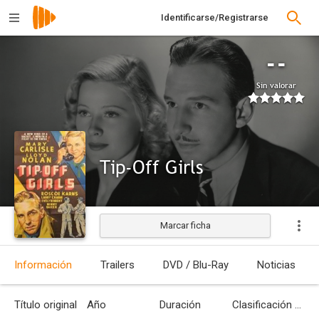
Identificarse/Registrarse
--
Sin valorar
Tip-Off Girls
Marcar ficha
Estrenada
Información
Trailers
DVD / Blu-Ray
Noticias
Título original
Año
Duración
Clasificación por edades