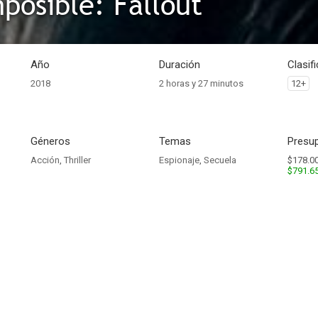
mposible: Fallout
Año
Duración
Clasif
2018
2 horas y 27 minutos
12+
Géneros
Temas
Presup
Acción
,
Thriller
Espionaje
,
Secuela
$178.00
$791.6