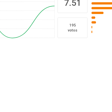
7.51
195
votos