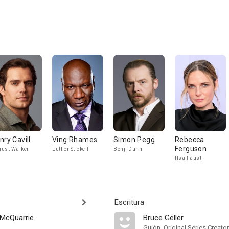
nry Cavill
Ving Rhames
Simon Pegg
Rebecca
Ferguson
ust Walker
Luther Stickell
Benji Dunn
Ilsa Faust
Escritura
 McQuarrie
Bruce Geller
Guión, Original Series Creator