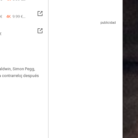
 €
4K
9.99 €
€
Baldwin, Simon Pegg,
 contrarreloj después