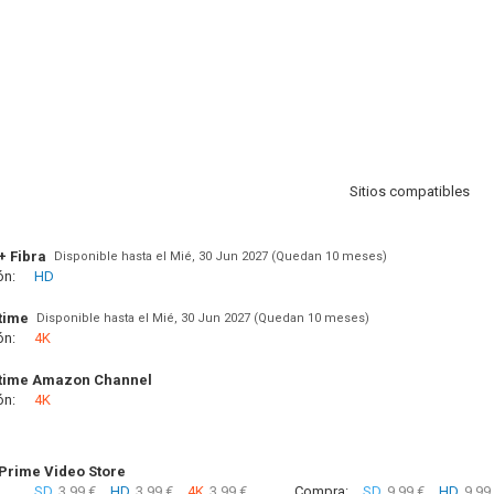
Sitios compatibles
+ Fibra
Disponible hasta el Mié, 30 Jun 2027 (Quedan 10 meses)
ón:
HD
time
Disponible hasta el Mié, 30 Jun 2027 (Quedan 10 meses)
ón:
4K
time Amazon Channel
ón:
4K
rime Video Store
SD
3.99 €
HD
3.99 €
4K
3.99 €
Compra:
SD
9.99 €
HD
9.99