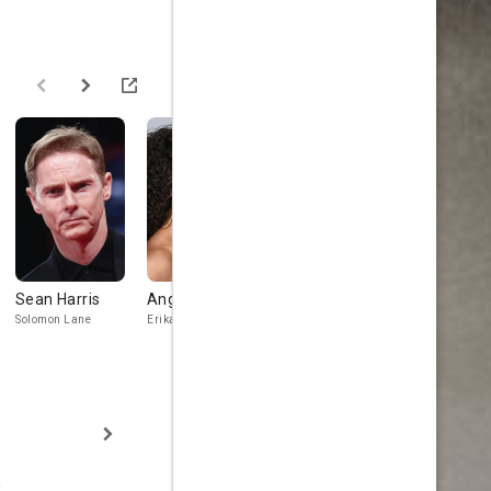
Sean Harris
Angela Bassett
Vanessa Kirby
Michelle
Monaghan
Solomon Lane
Erika Sloane
The White Widow
Julia