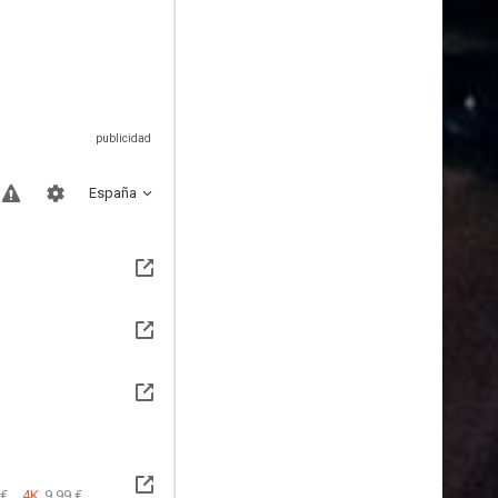
España
 €
4K
9.99 €