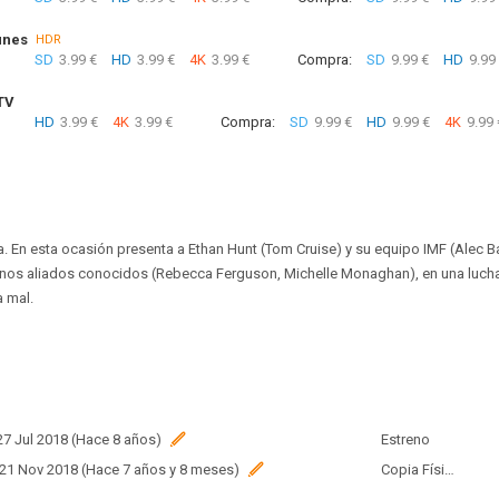
unes
HDR
SD
3.99 €
HD
3.99 €
4K
3.99 €
Compra:
SD
9.99 €
HD
9.99
TV
HD
3.99 €
4K
3.99 €
Compra:
SD
9.99 €
HD
9.99 €
4K
9.99 
a. En esta ocasión presenta a Ethan Hunt (Tom Cruise) y su equipo IMF (Alec 
nos aliados conocidos (Rebecca Ferguson, Michelle Monaghan), en una lucha
 mal.
 27 Jul 2018 (Hace 8 años)
Estreno
 21 Nov 2018 (Hace 7 años y 8 meses)
Copia Física