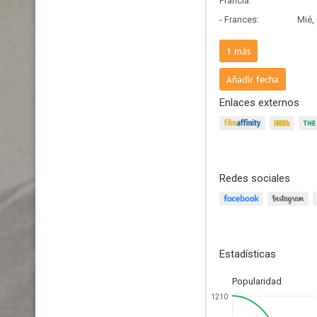
Francia:
- Frances:
Mié,
País de origen:
1
más
- V.O:
Vie,
Añadir fecha
Enlaces externos
Redes sociales
Estadísticas
Popularidad
1210