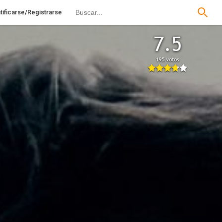
tificarse/Registrarse
7.5
195 votos