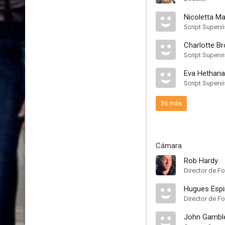
Nicoletta Ma
Script Supervi
Charlotte B
Script Supervi
Eva Hetharia
Script Supervi
36 más
Cámara
Rob Hardy
Director de Fo
Hugues Esp
Director de Fo
John Gambl