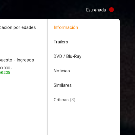
Estrenada
icación por edades
Información
Trailers
DVD / Blu-Ray
uesto - Ingresos
0.000 -
Noticias
58.205
Similares
Críticas
(3)