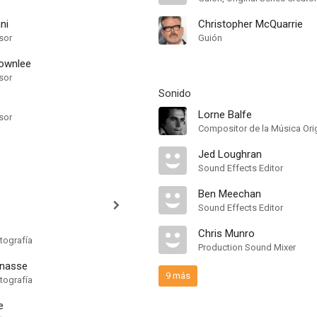
ni
Christopher McQuarrie
sor
Guión
rownlee
sor
Sonido
Lorne Balfe
sor
Compositor de la Música Orig
Jed Loughran
Sound Effects Editor
Ben Meechan
Sound Effects Editor
Chris Munro
tografía
Production Sound Mixer
inasse
9 más
tografía
e