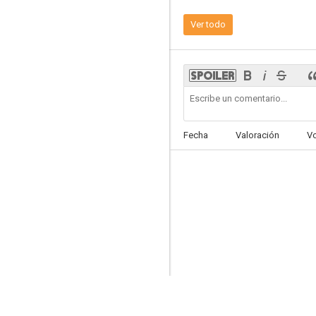
7.2
Ver todo
Fecha
Valoración
V
Star Wars: Los últimos Jedi
7.1
Scott Pilgrim contra el mundo