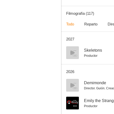
Filmografía (117)
Todo
Reparto
Dir
2027
Vigilados: Person of Interest
8.1
--
Skeletons
Productor
2026
--
Demimonde
Director
,
Guión
,
Crea
22.11.63
--
Emily the Stran
Productor
7.6