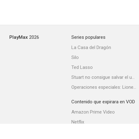
2.0
PlayMax
2026
Series populares
La Casa del Dragón
Silo
Mi desconocido amigo
Ted Lasso
--
Stuart no consigue salvar el universo
Operaciones especiales: Lioness
Contenido que expirara en VOD
Amazon Prime Video
Netflix
Filmin
Demimonde