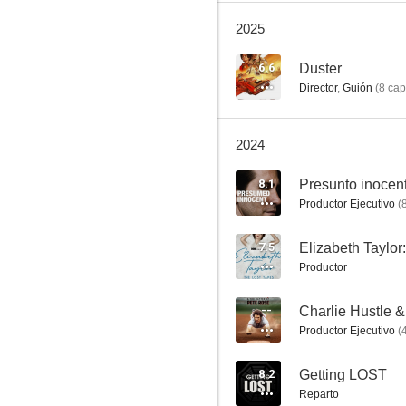
2025
6.6
Duster
Director
,
Guión
(
8
cap
2024
Star Wars: El despertar de la Fuerza
8.1
Presunto inocen
7.4
Productor Ejecutivo
(
7.5
Productor
--
Productor Ejecutivo
(
8.2
Getting LOST
Armageddon
Reparto