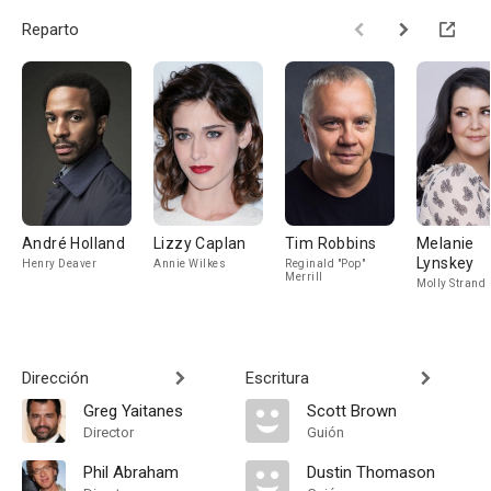
Reparto
André Holland
Lizzy Caplan
Tim Robbins
Melanie
Lynskey
Henry Deaver
Annie Wilkes
Reginald "Pop"
Merrill
Molly Strand
Dirección
Escritura
Greg Yaitanes
Scott Brown
Director
Guión
Phil Abraham
Dustin Thomason