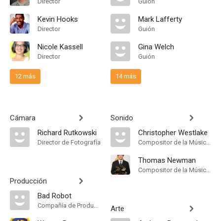
Director
Guión
Kevin Hooks
Mark Lafferty
Director
Guión
Nicole Kassell
Gina Welch
Director
Guión
12 más
14 más
Cámara
Sonido
Richard Rutkowski
Christopher Westlake
Director de Fotografía
Compositor de la Música Original
Thomas Newman
Compositor de la Música Original
Producción
Bad Robot
Compañía de Produccion
Arte