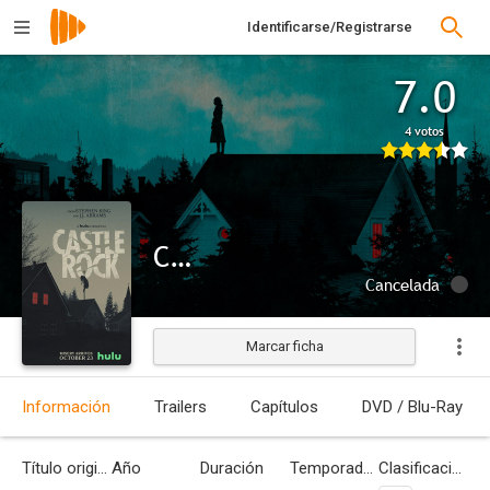
Identificarse/Registrarse
7.0
4 votos
Castle Rock 2
Cancelada
Marcar ficha
Información
Trailers
Capítulos
DVD / Blu-Ray
Título original
Año
Duración
Temporadas
Clasificación por edades