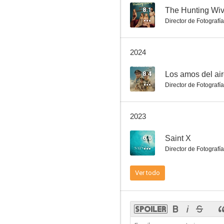
8.1
The Hunting Wi
Director de Fotografía
Cómo comer gusanos fritos
2024
8.0
8.4
Los amos del ai
Director de Fotografía
2023
6.0
Saint X
Director de Fotografía
Manh(a)ttan
Ver todo
7.4