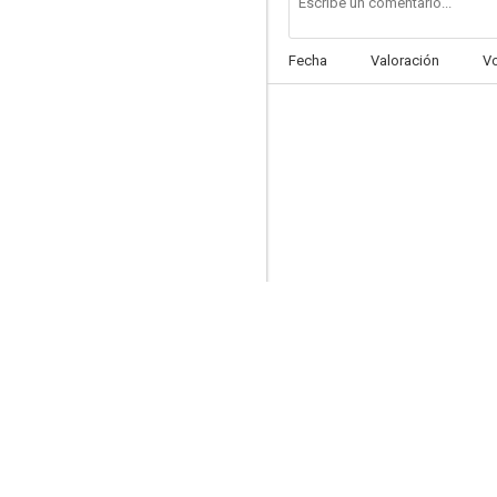
Fecha
Valoración
V
Lovelace
7.1
Copland
7.0