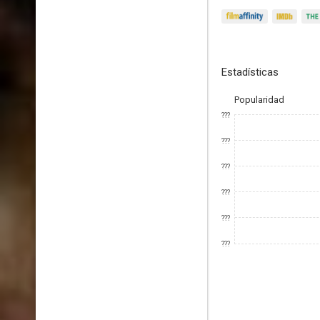
Estadísticas
Popularidad
???
???
???
???
???
???