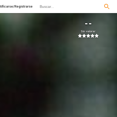
tificarse/Registrarse
--
Sin valorar