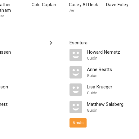
ather
Cole Caplan
Casey Affleck
Dave Foley
aham
Jay
ine
Escritura
ussen
Howard Nemetz
Guión
Anne Beatts
Guión
nson
Lisa Krueger
Guión
metz
Matthew Salsberg
Guión
6 más