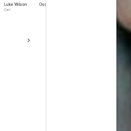
Luke Wilson
Oscar Hsu
Goran Višnjić
Linda Kash
Carl
Neil