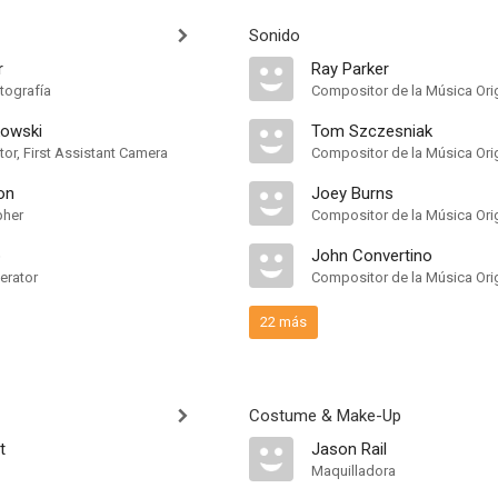
Sonido
r
Ray Parker
tografía
Compositor de la Música Orig
kowski
Tom Szczesniak
or, First Assistant Camera
Compositor de la Música Orig
on
Joey Burns
pher
Compositor de la Música Orig
p
John Convertino
erator
Compositor de la Música Orig
22 más
Costume & Make-Up
t
Jason Rail
Maquilladora