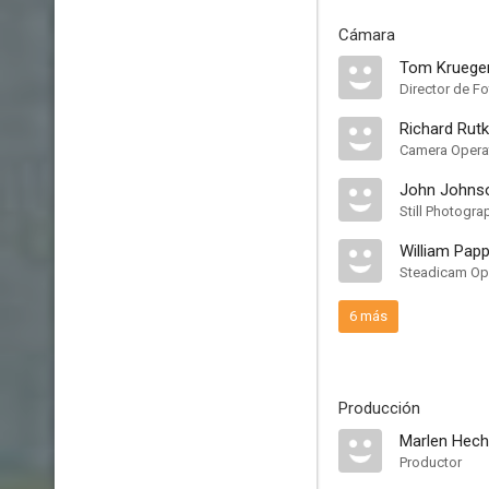
Cámara
Tom Kruege
Director de Fo
Richard Rut
Camera Operat
John Johns
Still Photogra
William Pap
Steadicam Op
6 más
Producción
Marlen Hech
Productor