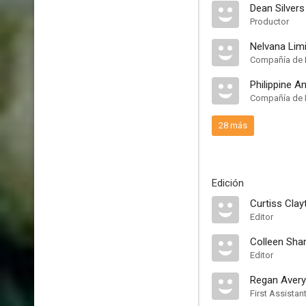
Dean Silvers
Productor
Nelvana Lim
Compañía de 
Philippine A
Compañía de 
28 más
Edición
Curtiss Clay
Editor
Colleen Sha
Editor
Regan Avery
First Assistant