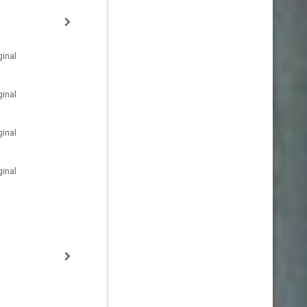
inal
inal
inal
inal