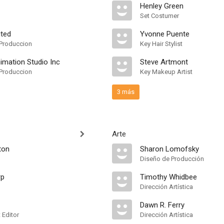
Henley Green
Set Costumer
ited
Yvonne Puente
Produccion
Key Hair Stylist
nimation Studio Inc
Steve Artmont
Produccion
Key Makeup Artist
3 más
Arte
ton
Sharon Lomofsky
Diseño de Producción
rp
Timothy Whidbee
Dirección Artística
Dawn R. Ferry
 Editor
Dirección Artística