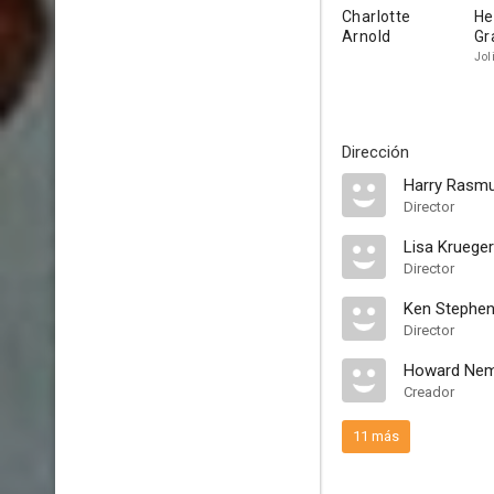
Charlotte
He
Arnold
Gr
Jol
Dirección
Harry Rasm
Director
Lisa Krueger
Director
Ken Stephe
Director
Howard Ne
Creador
11 más