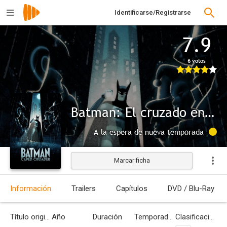
Identificarse/Registrarse
7.9
6 votos
Batman: El cruzado enmascarado
A la espera de nueva temporada
Marcar ficha
Información
Trailers
Capítulos
DVD / Blu-Ray
Título original
Año
Duración
Temporadas
Clasificación por edades