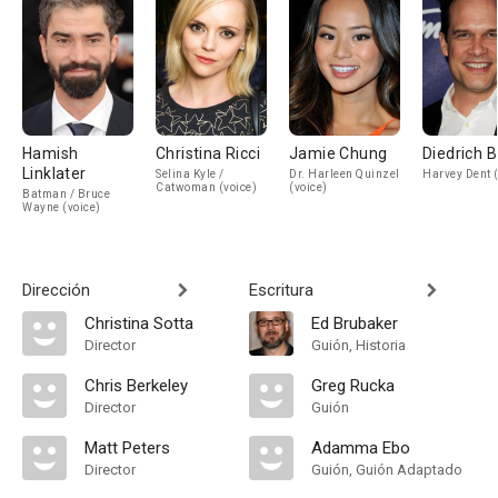
Hamish
Christina Ricci
Jamie Chung
Diedrich 
Linklater
Selina Kyle /
Dr. Harleen Quinzel
Harvey Dent (
Catwoman (voice)
(voice)
Batman / Bruce
Wayne (voice)
Dirección
Escritura
Christina Sotta
Ed Brubaker
Director
Guión, Historia
Chris Berkeley
Greg Rucka
Director
Guión
Matt Peters
Adamma Ebo
Director
Guión, Guión Adaptado