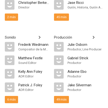
Christopher Berkeley
Jase Ricci
Director
Guión, Historia, Guión Adaptado
2 más
45 más
Sonido
Producción
Frederik Wiedmann
Julie Osborn
Compositor de la Música Original
Productor, Line Producer
Matthew Festle
Gabriel Strick
Sound Editor
Productor
Kelly Ann Foley
Adanne Ebo
ADR Editor
Productor
Patrick J. Foley
Jake Silverman
ADR Editor
Productor
6 más
49 más