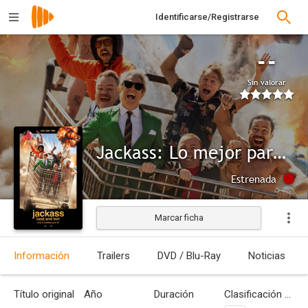
Identificarse/Registrarse
--
Sin valorar
Jackass: Lo mejor para el final
Estrenada
Marcar ficha
Información
Trailers
DVD / Blu-Ray
Noticias
Título original
Año
Duración
Clasificación por edades