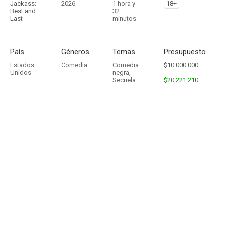
Jackass:
2026
1 hora y
18+
Best and
32
Last
minutos
País
Géneros
Temas
Presupuesto - Ingresos
Estados
Comedia
Comedia
$10.000.000
Unidos
negra
,
-
Secuela
$20.221.210