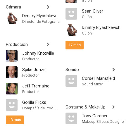
Guión
Cámara
Sean Cliver
Dimitry Elyashkevich
Guión
Director de Fotografía
Dimitry Elyashkevich
Guión
Producción
17 más
Johnny Knoxville
Productor
Spike Jonze
Sonido
Productor
Cordell Mansfield
Sound Mixer
Jeff Tremaine
Productor
Gorilla Flicks
Costume & Make-Up
Compañía de Produccion
Tony Gardner
13 más
Makeup Effects Designer