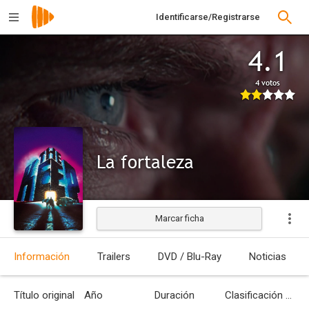
Identificarse/Registrarse
4.1
4 votos
La fortaleza
Marcar ficha
Estrenada
Información
Trailers
DVD / Blu-Ray
Noticias
Título original
Año
Duración
Clasificación por edades