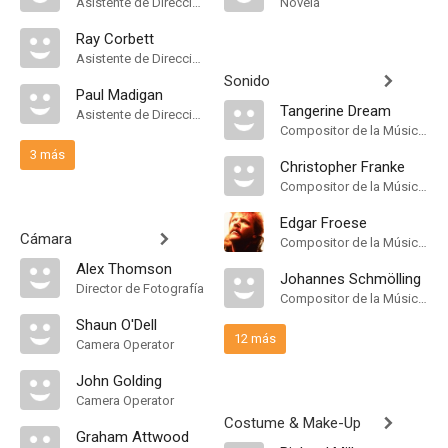
Asistente de Dirección
Novela
Ray Corbett
Asistente de Dirección
Sonido
Paul Madigan
Tangerine Dream
Asistente de Dirección
Compositor de la Música Original
3 más
Christopher Franke
Compositor de la Música Original
Edgar Froese
Cámara
Compositor de la Música Original
Alex Thomson
Johannes Schmölling
Director de Fotografía
Compositor de la Música Original
Shaun O'Dell
12 más
Camera Operator
John Golding
Camera Operator
Costume & Make-Up
Graham Attwood