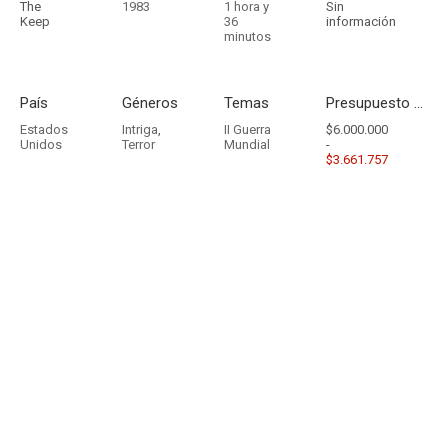
The
1983
1 hora y
Sin
Keep
36
información
minutos
País
Géneros
Temas
Presupuesto - Ingresos
Estados
Intriga
,
II Guerra
$6.000.000
Unidos
Terror
Mundial
-
$3.661.757