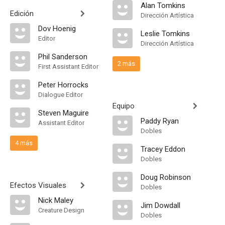
Alan Tomkins
Edición
Dirección Artística
Dov Hoenig
Leslie Tomkins
Editor
Dirección Artística
Phil Sanderson
2 más
First Assistant Editor
Peter Horrocks
Dialogue Editor
Equipo
Steven Maguire
Paddy Ryan
Assistant Editor
Dobles
4 más
Tracey Eddon
Dobles
Doug Robinson
Efectos Visuales
Dobles
Nick Maley
Jim Dowdall
Creature Design
Dobles