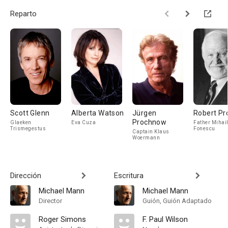
Reparto
Scott Glenn
Alberta Watson
Jürgen
Robert Pr
Prochnow
Glaeken
Eva Cuza
Father Mihai
Trismegestus
Fonescu
Captain Klaus
Woermann
Dirección
Escritura
Michael Mann
Michael Mann
Director
Guión, Guión Adaptado
Roger Simons
F. Paul Wilson