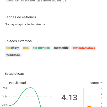
ignorando las advertencias de los lugareños.
Fechas de estrenos
No hay ninguna fecha.
Añadir
Enlaces externos
Estadísticas
Popularidad
Votos
905
10
9
4.13
1454
8
7
2003