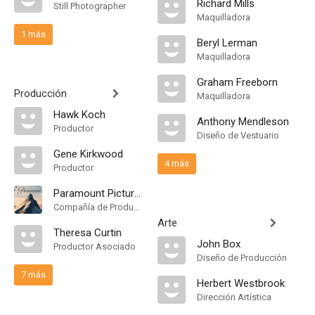
Richard Mills
Still Photographer
Maquilladora
1 más
Beryl Lerman
Maquilladora
Graham Freeborn
Producción
Maquilladora
Hawk Koch
Anthony Mendleson
Productor
Diseño de Vestuario
Gene Kirkwood
4 más
Productor
Paramount Pictures
Compañía de Produccion
Arte
Theresa Curtin
John Box
Productor Asociado
Diseño de Producción
7 más
Herbert Westbrook
Dirección Artística