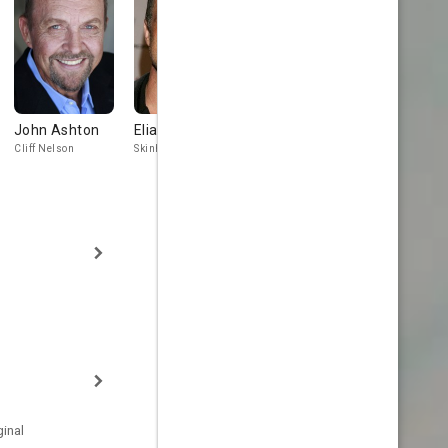
John Ashton
Elias Koteas
Maddie
Jane Elliot
Corman
Cliff Nelson
Skinhead
Laura Nelson
inal