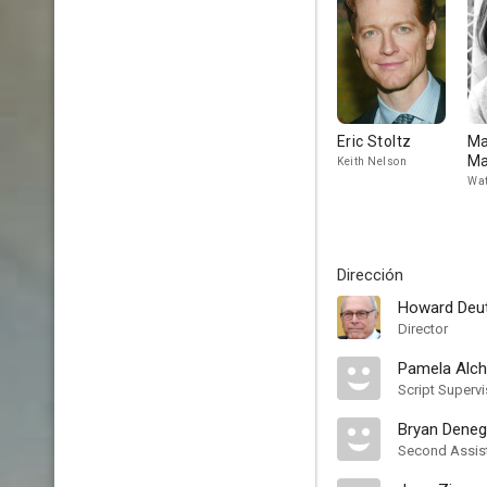
Eric Stoltz
Ma
Ma
Keith Nelson
Wat
Dirección
Howard Deu
Director
Pamela Alch
Script Supervi
Bryan Deneg
Second Assist