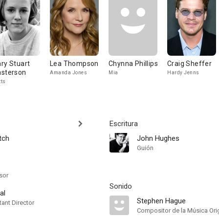
ry Stuart
Lea Thompson
Chynna Phillips
Craig Sheffer
sterson
Amanda Jones
Mia
Hardy Jenns
ts
Escritura
tch
John Hughes
Guión
sor
Sonido
al
Stephen Hague
ant Director
Compositor de la Música Orig