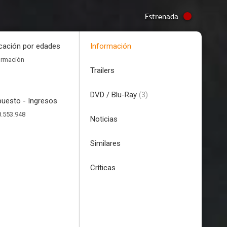
Estrenada
icación por edades
Información
ormación
Trailers
DVD / Blu-Ray
(3)
uesto - Ingresos
.553.948
Noticias
Similares
Críticas