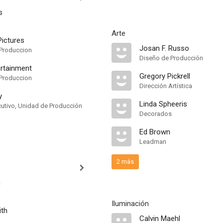
s
Arte
ictures
Josan F. Russo
Produccion
Diseño de Producción
rtainment
Gregory Pickrell
Produccion
Dirección Artística
y
Linda Spheeris
cutivo, Unidad de Producción
Decorados
Ed Brown
Leadman
2 más
h
Iluminación
ith
Calvin Maehl