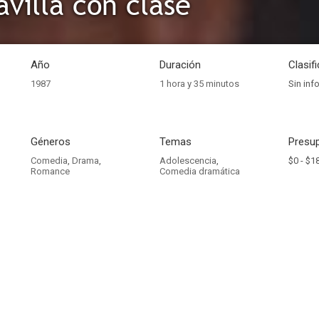
villa con clase
Año
Duración
Clasif
1987
1 hora y 35 minutos
Sin inf
Géneros
Temas
Presup
Comedia
,
Drama
,
Adolescencia
,
$0 -
$18
Romance
Comedia dramática