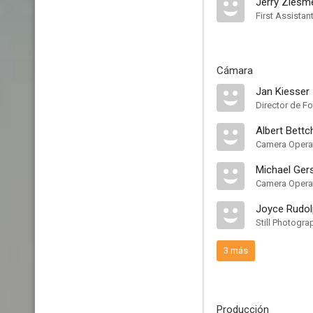
Jerry Ziesm
First Assistan
Cámara
Jan Kiesser
Director de Fo
Albert Bettc
Camera Opera
Michael Ge
Camera Opera
Joyce Rudo
Still Photogra
3 más
Producción