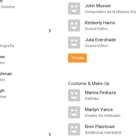
er
John Musser
t Director
Compositor de la Música Orig
Kimberly Harris
Sound Editor
Julia Evershade
tografía
Sound Editor
her
13 más
tor
rshman
tor
Costume & Make-Up
lph
Marina Pedraza
pher
Estilista
Marilyn Vance
Diseño de Vestuario
Bren Plaistowe
Additional Hairstylist