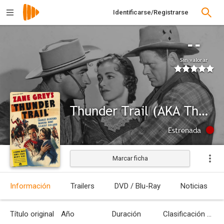
Identificarse/Registrarse
--
Sin valorar
Thunder Trail (AKA Thunder Pass)
Estrenada
Marcar ficha
Información
Trailers
DVD / Blu-Ray
Noticias
Título original
Año
Duración
Clasificación por edades