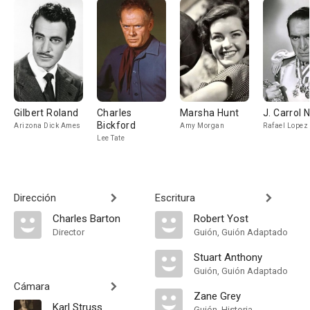
Gilbert Roland
Charles
Marsha Hunt
J. Carrol 
Bickford
Arizona Dick Ames
Amy Morgan
Rafael Lopez
Lee Tate
Dirección
Escritura
Charles Barton
Robert Yost
Director
Guión, Guión Adaptado
Stuart Anthony
Guión, Guión Adaptado
Cámara
Zane Grey
Karl Struss
Guión, Historia