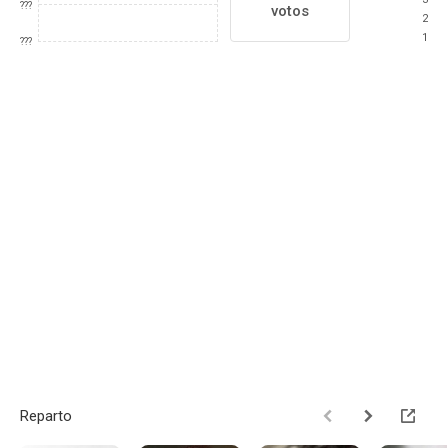
???
votos
2
1
???
Reparto