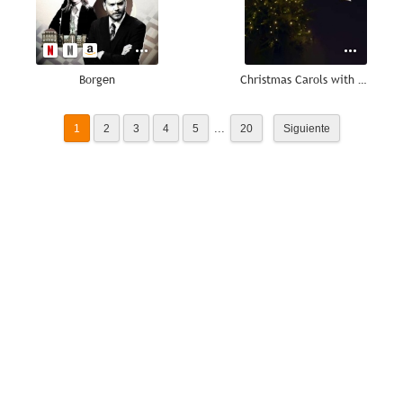
Borgen
Christmas Carols with Lucy Worsley
...
1
2
3
4
5
20
Siguiente