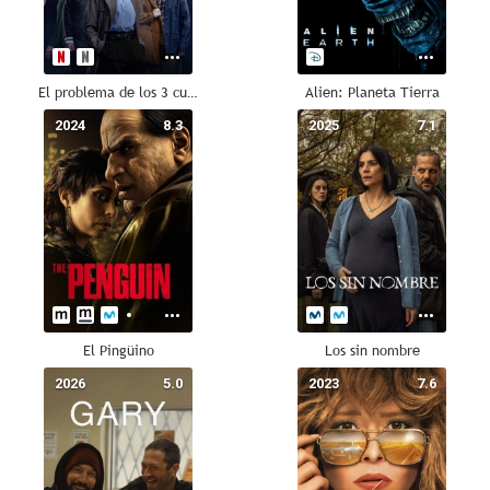
El problema de los 3 cuerpos
Alien: Planeta Tierra
2024
8.3
2025
7.1
El Pingüino
Los sin nombre
2026
5.0
2023
7.6