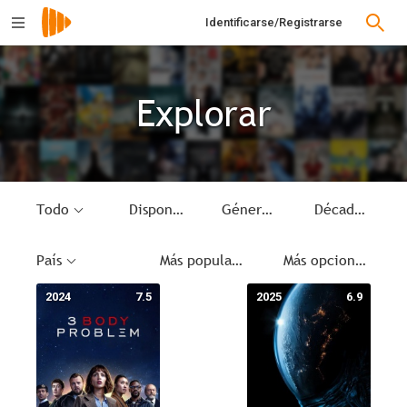
Identificarse/Registrarse
Explorar
Todo
Disponible
Género
Década
País
Más populares
Más opciones
2024
7.5
2025
6.9