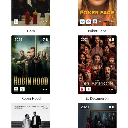
Gary
Poker Face
2025
7.8
2024
6.5
Robin Hood
El Decamerón
2022
7.2
2023
8.0