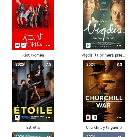
Riot Women
Vigdís, la primera presidenta
2025
7.5
2024
8.3
Estrella
Churchill y la guerra
2024
--
2024
--