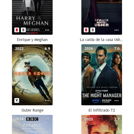
Enrique y Meghan
La caída de la casa Usher
2022
6.9
2026
7.0
Outer Range
El infiltrado T2
2024
--
2023
7.7