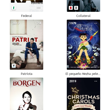
Federal
Collateral
2017
7.4
1979
--
Patriota
El pequeño Nezha pelea contra los grandes reyes de los dragones
2010
8.6
2019
--