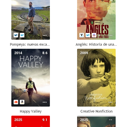
Pompeya: nuevas excavaciones
Anglés: Historia de una fuga
2014
8.6
2009
--
Happy Valley
Creative Nonfiction
2025
9.1
2025
--