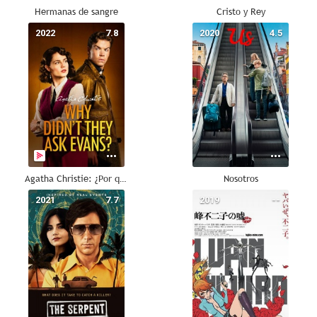
Hermanas de sangre
Cristo y Rey
2022
7.8
2020
4.5
Agatha Christie: ¿Por qué no le preguntan a Evans?
Nosotros
2021
7.7
2019
--