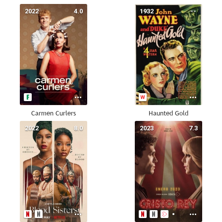
2022
4.0
1932
--
Carmen Curlers
Haunted Gold
2022
8.0
2023
7.3