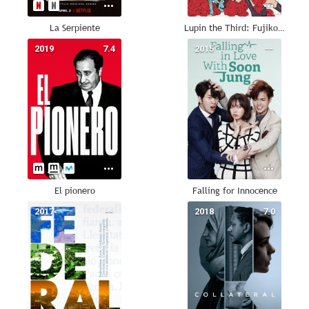
La Serpiente
Lupin the Third: Fujiko Mine's Lie
2019
7.4
2015
--
El pionero
Falling for Innocence
2017
--
2018
7.0