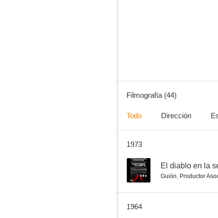
Indiscreta
5.9
Filmografía (44)
Todo
Dirección
Es
1973
Encuentro en la noche
3.0
--
El diablo en la 
Guión
,
Productor Aso
1964