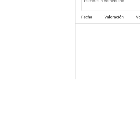
Fecha
Valoración
V
Los líos de Susana
--
No estoy sola
--