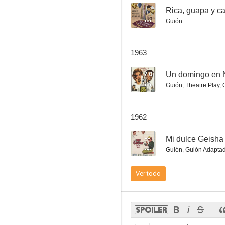
--
Rica, guapa y c
Guión
Entre esposa y secretaria
1963
--
7.0
Un domingo en 
Guión
,
Theatre Play
,
1962
--
Mi dulce Geisha
Guión
,
Guión Adapta
Mi dulce Geisha
Ver todo
--