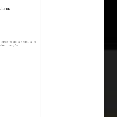
ctures
irector de la película. El
oductoras y/o