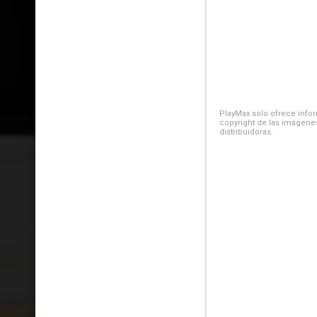
PlayMax solo ofrece inform
copyright de las imágenes
distribuidoras.