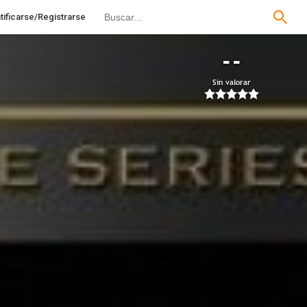
tificarse/Registrarse
--
Sin valorar