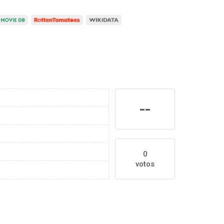
--
0
votos