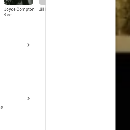
Joyce Compton
Jill Dennett
Arthur Hoyt
Walter McG
Gwen
ns