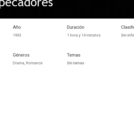
pecadores
Año
Duración
Clasif
1933
1 hora y 14 minutos
Sin inf
Géneros
Temas
Drama
,
Romance
Sin temas