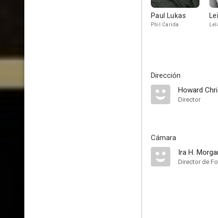
Paul Lukas
Le
Phil Carida
Lel
Dirección
Howard Chri
Director
Cámara
Ira H. Morga
Director de Fo