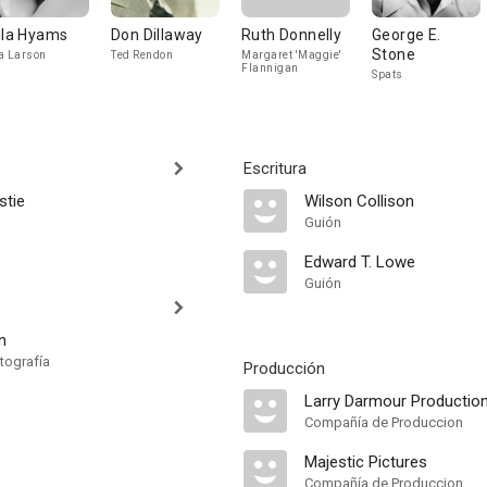
ila Hyams
Don Dillaway
Ruth Donnelly
George E.
Stone
a Larson
Ted Rendon
Margaret 'Maggie'
Flannigan
Spats
Escritura
stie
Wilson Collison
Guión
Edward T. Lowe
Guión
n
tografía
Producción
Larry Darmour Productio
Compañía de Produccion
Majestic Pictures
Compañía de Produccion