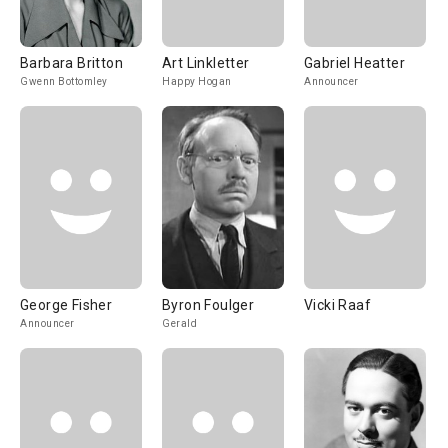
Barbara Britton
Art Linkletter
Gabriel Heatter
Gwenn Bottomley
Happy Hogan
Announcer
George Fisher
Byron Foulger
Vicki Raaf
Announcer
Gerald