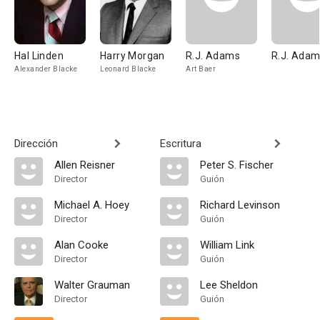
Hal Linden
Harry Morgan
R.J. Adams
R.J. Ada
Alexander Blacke
Leonard Blacke
Art Baer
Dirección
Escritura
Allen Reisner
Peter S. Fischer
Director
Guión
Michael A. Hoey
Richard Levinson
Director
Guión
Alan Cooke
William Link
Director
Guión
Walter Grauman
Lee Sheldon
Director
Guión