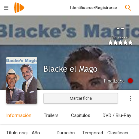
Identificarse/Registrarse
--
Sin valorar
Blacke el Mago
Finalizada
Marcar ficha
Información
Trailers
Capítulos
DVD / Blu-Ray
Título original
Año
Duración
Temporadas
Clasificación por edades