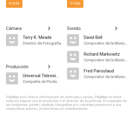
3 más
5 más
Cámara
Sonido
Terry K. Meade
David Bell
Director de Fotografía
Compositor de la Música Original
Richard Markowitz
Compositor de la Música Original
Producción
Fred Paroutaud
Universal Television. Distribuida por National Broadcasting Company [USA]
Compositor de la Música Original
Compañía de Produccion
PlayMax solo ofrece información de películas y series, PlayMax no tiene
relación alguna con el productor o el director de la película. El copyright de
las imágenes, póster, carátula, fotografías y/o cubiertas pertenece a sus
respectivos autores, productoras y/o distribuidoras.