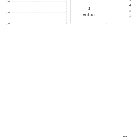
???
4
0
3
???
votos
2
1
???