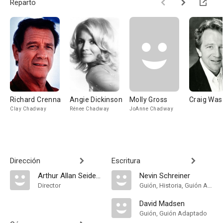
Reparto
Richard Crenna
Angie Dickinson
Molly Gross
Craig Wa
Clay Chadway
Rénee Chadway
JoAnne Chadway
Dirección
Escritura
Arthur Allan Seidelman
Nevin Schreiner
Director
Guión, Historia, Guión Adaptado
David Madsen
Guión, Guión Adaptado