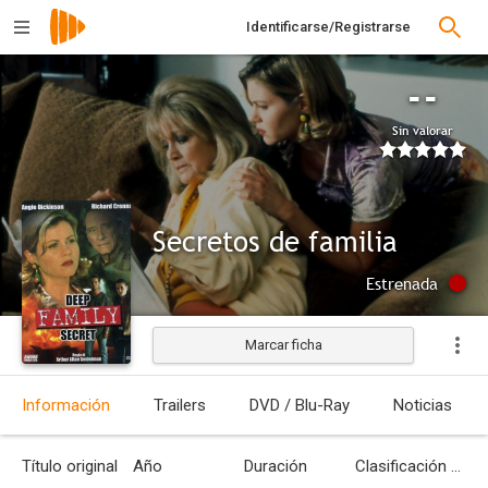
Identificarse/Registrarse
--
Sin valorar
Secretos de familia
Estrenada
Marcar ficha
Información
Trailers
DVD / Blu-Ray
Noticias
Título original
Año
Duración
Clasificación por edades